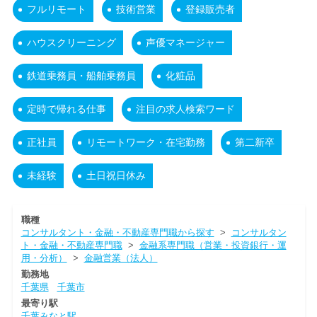
フルリモート
技術営業
登録販売者
ハウスクリーニング
声優マネージャー
鉄道乗務員・船舶乗務員
化粧品
定時で帰れる仕事
注目の求人検索ワード
正社員
リモートワーク・在宅勤務
第二新卒
未経験
土日祝日休み
職種
コンサルタント・金融・不動産専門職から探す
>
コンサルタン
ト・金融・不動産専門職
>
金融系専門職（営業・投資銀行・運
用・分析）
>
金融営業（法人）
勤務地
千葉県
千葉市
最寄り駅
千葉みなと駅