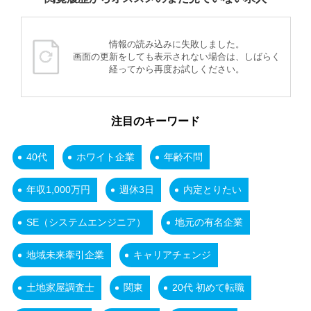
情報の読み込みに失敗しました。
画面の更新をしても表示されない場合は、しばらく
経ってから再度お試しください。
注目のキーワード
40代
ホワイト企業
年齢不問
年収1,000万円
週休3日
内定とりたい
SE（システムエンジニア）
地元の有名企業
地域未来牽引企業
キャリアチェンジ
土地家屋調査士
関東
20代 初めて転職