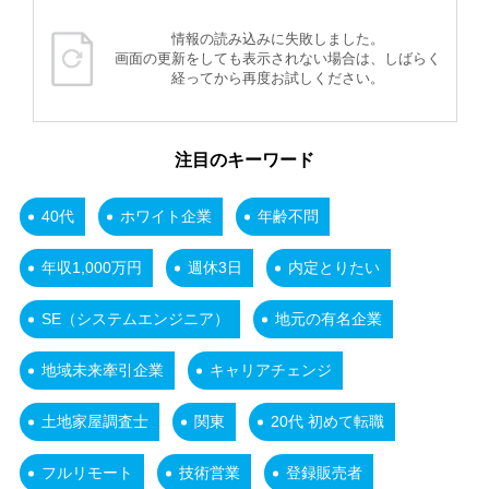
情報の読み込みに失敗しました。
画面の更新をしても表示されない場合は、しばらく
経ってから再度お試しください。
注目のキーワード
40代
ホワイト企業
年齢不問
年収1,000万円
週休3日
内定とりたい
SE（システムエンジニア）
地元の有名企業
地域未来牽引企業
キャリアチェンジ
土地家屋調査士
関東
20代 初めて転職
フルリモート
技術営業
登録販売者