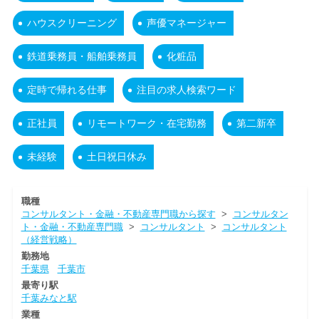
ハウスクリーニング
声優マネージャー
鉄道乗務員・船舶乗務員
化粧品
定時で帰れる仕事
注目の求人検索ワード
正社員
リモートワーク・在宅勤務
第二新卒
未経験
土日祝日休み
職種
コンサルタント・金融・不動産専門職から探す
>
コンサルタン
ト・金融・不動産専門職
>
コンサルタント
>
コンサルタント
（経営戦略）
勤務地
千葉県
千葉市
最寄り駅
千葉みなと駅
業種