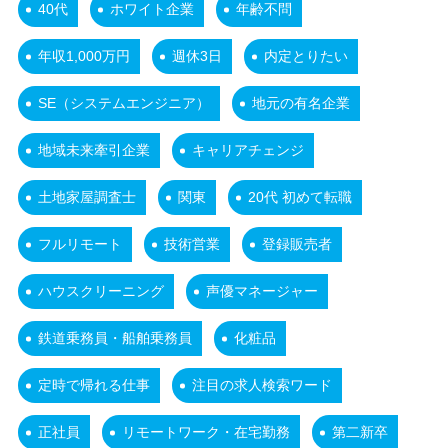
40代
ホワイト企業
年齢不問
年収1,000万円
週休3日
内定とりたい
SE（システムエンジニア）
地元の有名企業
地域未来牽引企業
キャリアチェンジ
土地家屋調査士
関東
20代 初めて転職
フルリモート
技術営業
登録販売者
ハウスクリーニング
声優マネージャー
鉄道乗務員・船舶乗務員
化粧品
定時で帰れる仕事
注目の求人検索ワード
正社員
リモートワーク・在宅勤務
第二新卒