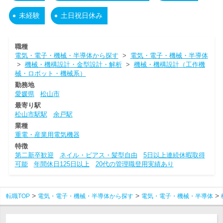
未経験
土日祝日休み
職種
電気・電子・機械・半導体から探す
>
電気・電子・機械・半導体
>
機械・機構設計・金型設計・解析
>
機械・機構設計（工作機
械・ロボット・機械系）
勤務地
愛媛県
松山市
最寄り駅
松山市駅駅
余戸駅
業種
重電・産業用電気機器
特徴
第二新卒歓迎
ネイル・ピアス・髪型自由
5日以上連続休暇取得
可能
年間休日125日以上
20代の管理職登用実績あり
転職TOP
電気・電子・機械・半導体から探す
電気・電子・機械・半導体