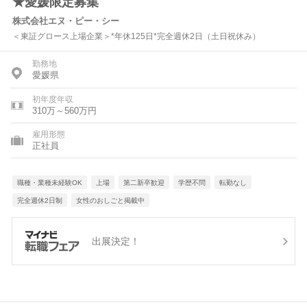
★愛媛限定募集
株式会社エヌ・ピー・シー
＜東証グロース上場企業＞*年休125日*完全週休2日（土日祝休み）
勤務地
愛媛県
初年度年収
310万～560万円
雇用形態
正社員
職種・業種未経験OK
上場
第二新卒歓迎
学歴不問
転勤なし
完全週休2日制
女性のおしごと掲載中
出展決定！