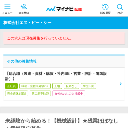
メニュー
会員登録
閲覧履歴
検索
株式会社エヌ・ピー・シー
この求人は現在募集を行っていません。
その他の募集情報
【総合職（製造・資材・購買・社内SE・営業・設計・電気設
計）】
正社員
職種・業種未経験OK
上場
転勤なし
学歴不問
完全週休2日制
第二新卒歓迎
女性のおしごと掲載中
未経験から始める！【機械設計】★残業ほぼなし