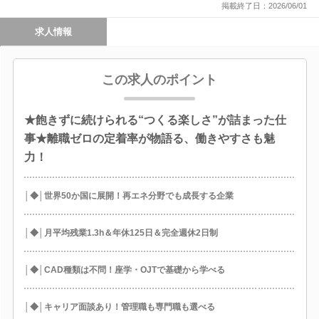
掲載終了日：2026/06/01
求人情報
この求人のポイント
★飽きずに続けられる“つくる楽しさ”が詰まった仕
事★離職ゼロの定着率が物語る、働きやすさも魅
力！
│◆│世界50か国に展開！再エネ分野でも成長する企業
│◆│月平均残業1.3h＆年休125日＆完全週休2日制
│◆│CAD種類は不問！座学・OJTで基礎から学べる
│◆│キャリア面談あり！管理職も専門職も選べる