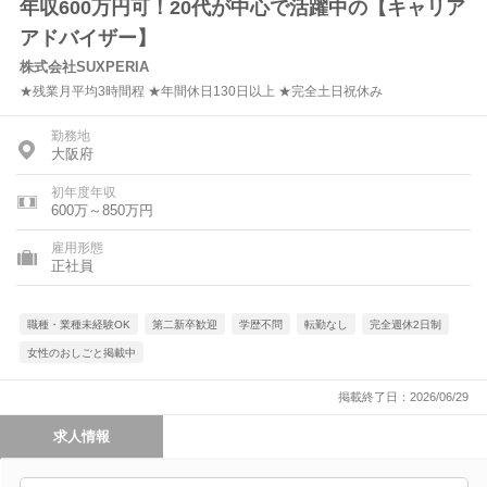
年収600万円可！20代が中心で活躍中の【キャリア
アドバイザー】
株式会社SUXPERIA
★残業月平均3時間程 ★年間休日130日以上 ★完全土日祝休み
勤務地
大阪府
初年度年収
600万～850万円
雇用形態
正社員
職種・業種未経験OK
第二新卒歓迎
学歴不問
転勤なし
完全週休2日制
女性のおしごと掲載中
掲載終了日：2026/06/29
求人情報