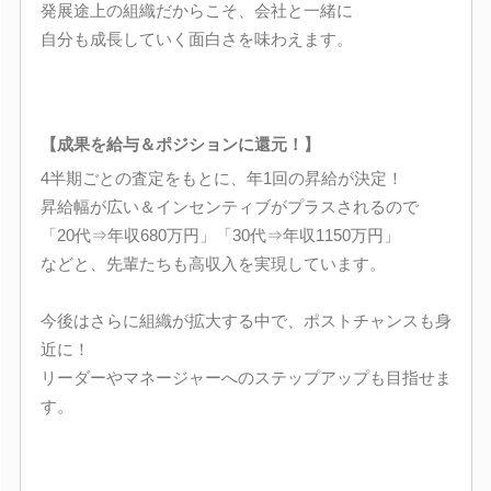
発展途上の組織だからこそ、会社と一緒に
自分も成長していく面白さを味わえます。
【成果を給与＆ポジションに還元！】
4半期ごとの査定をもとに、年1回の昇給が決定！
昇給幅が広い＆インセンティブがプラスされるので
「20代⇒年収680万円」「30代⇒年収1150万円」
などと、先輩たちも高収入を実現しています。
今後はさらに組織が拡大する中で、ポストチャンスも身
近に！
リーダーやマネージャーへのステップアップも目指せま
す。