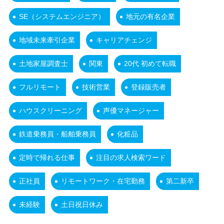
SE（システムエンジニア）
地元の有名企業
地域未来牽引企業
キャリアチェンジ
土地家屋調査士
関東
20代 初めて転職
フルリモート
技術営業
登録販売者
ハウスクリーニング
声優マネージャー
鉄道乗務員・船舶乗務員
化粧品
定時で帰れる仕事
注目の求人検索ワード
正社員
リモートワーク・在宅勤務
第二新卒
未経験
土日祝日休み