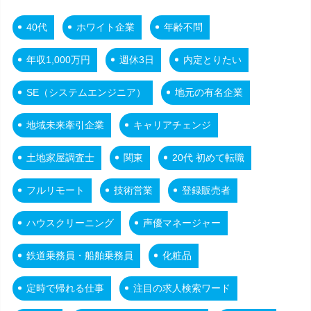
40代
ホワイト企業
年齢不問
年収1,000万円
週休3日
内定とりたい
SE（システムエンジニア）
地元の有名企業
地域未来牽引企業
キャリアチェンジ
土地家屋調査士
関東
20代 初めて転職
フルリモート
技術営業
登録販売者
ハウスクリーニング
声優マネージャー
鉄道乗務員・船舶乗務員
化粧品
定時で帰れる仕事
注目の求人検索ワード