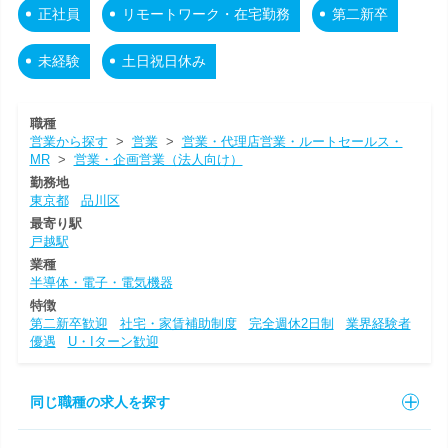
正社員
リモートワーク・在宅勤務
第二新卒
未経験
土日祝日休み
職種
営業から探す
>
営業
>
営業・代理店営業・ルートセールス・
MR
>
営業・企画営業（法人向け）
勤務地
東京都
品川区
最寄り駅
戸越駅
業種
半導体・電子・電気機器
特徴
第二新卒歓迎
社宅・家賃補助制度
完全週休2日制
業界経験者
優遇
U・Iターン歓迎
同じ職種の求人を探す