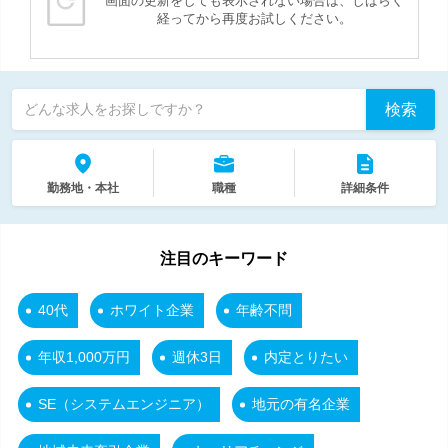
画面の更新をしても表示されない場合は、しばらく
経ってから再度お試しください。
検索
どんな求人をお探しですか？
勤務地・本社
職種
詳細条件
注目のキーワード
40代
ホワイト企業
年齢不問
年収1,000万円
週休3日
内定とりたい
SE（システムエンジニア）
地元の有名企業