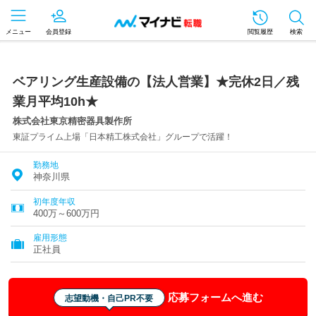
メニュー
会員登録
閲覧履歴
検索
ベアリング生産設備の【法人営業】★完休2日／残
業月平均10h★
株式会社東京精密器具製作所
東証プライム上場「日本精工株式会社」グループで活躍！
勤務地
神奈川県
初年度年収
400万～600万円
雇用形態
正社員
応募フォームへ進む
志望動機・自己PR不要