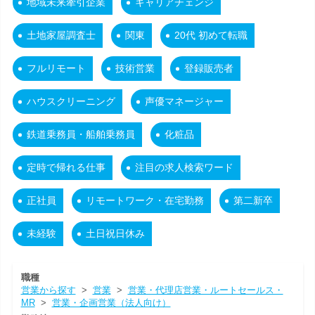
地域未来牽引企業
キャリアチェンジ
土地家屋調査士
関東
20代 初めて転職
フルリモート
技術営業
登録販売者
ハウスクリーニング
声優マネージャー
鉄道乗務員・船舶乗務員
化粧品
定時で帰れる仕事
注目の求人検索ワード
正社員
リモートワーク・在宅勤務
第二新卒
未経験
土日祝日休み
職種
営業から探す
>
営業
>
営業・代理店営業・ルートセールス・
MR
>
営業・企画営業（法人向け）