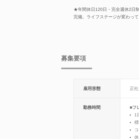
★年間休日120日・完全週休2
完備。ライフステージが変わって
募集要項
雇用形態
正社
勤務時間
■フ
1
標
コ
休