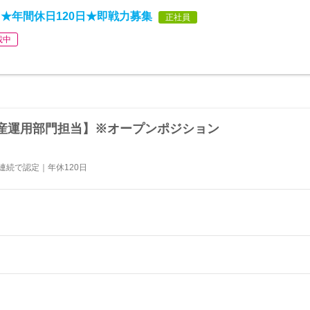
★年間休日120日★即戦力募集
正社員
載中
産運用部門担当】※オープンポジション
連続で認定｜年休120日