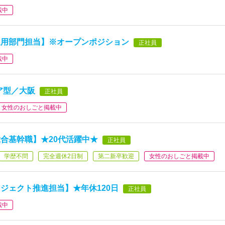
載中
運用部門担当】※オープンポジション
正社員
載中
ア型／大阪
正社員
女性のおしごと掲載中
合基幹職】★20代活躍中★
正社員
学歴不問
完全週休2日制
第二新卒歓迎
女性のおしごと掲載中
ジェクト推進担当】★年休120日
正社員
載中