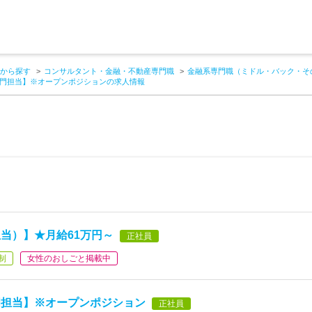
から探す
コンサルタント・金融・不動産専門職
金融系専門職（ミドル・バック・そ
門担当】※オープンポジションの求人情報
当）】★月給61万円～
正社員
制
女性のおしごと掲載中
門担当】※オープンポジション
正社員