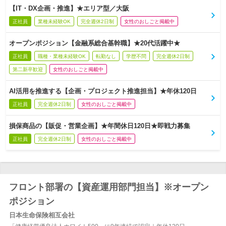
【IT・DX企画・推進】★エリア型／大阪
正社員
業種未経験OK
完全週休2日制
女性のおしごと掲載中
オープンポジション【金融系総合基幹職】★20代活躍中★
正社員
職種・業種未経験OK
転勤なし
学歴不問
完全週休2日制
第二新卒歓迎
女性のおしごと掲載中
AI活用を推進する【企画・プロジェクト推進担当】★年休120日
正社員
完全週休2日制
女性のおしごと掲載中
損保商品の【販促・営業企画】★年間休日120日★即戦力募集
正社員
完全週休2日制
女性のおしごと掲載中
フロント部署の【資産運用部門担当】※オープン
ポジション
日本生命保険相互会社