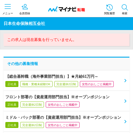
メニュー
会員登録
閲覧履歴
検索
日本生命保険相互会社
この求人は現在募集を行っていません。
その他の募集情報
【総合基幹職（海外事業部門担当）】★月給61万円～
正社員
職種・業種未経験OK
完全週休2日制
女性のおしごと掲載中
フロント部署の【資産運用部門担当】※オープンポジション
正社員
完全週休2日制
女性のおしごと掲載中
ミドル・バック部署の【資産運用部門担当】※オープンポジション
正社員
完全週休2日制
女性のおしごと掲載中