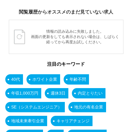
閲覧履歴からオススメのまだ見ていない求人
情報の読み込みに失敗しました。
画面の更新をしても表示されない場合は、しばらく
経ってから再度お試しください。
注目のキーワード
40代
ホワイト企業
年齢不問
年収1,000万円
週休3日
内定とりたい
SE（システムエンジニア）
地元の有名企業
地域未来牽引企業
キャリアチェンジ