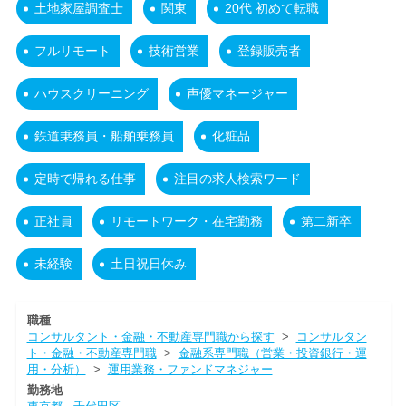
土地家屋調査士
関東
20代 初めて転職
フルリモート
技術営業
登録販売者
ハウスクリーニング
声優マネージャー
鉄道乗務員・船舶乗務員
化粧品
定時で帰れる仕事
注目の求人検索ワード
正社員
リモートワーク・在宅勤務
第二新卒
未経験
土日祝日休み
職種
コンサルタント・金融・不動産専門職から探す
>
コンサルタン
ト・金融・不動産専門職
>
金融系専門職（営業・投資銀行・運
用・分析）
>
運用業務・ファンドマネジャー
勤務地