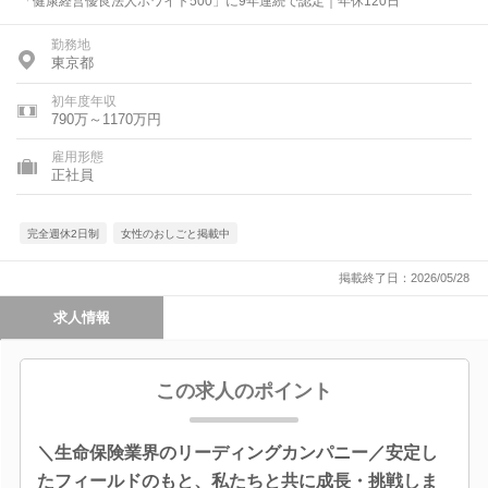
「健康経営優良法人ホワイト500」に9年連続で認定｜年休120日
勤務地
東京都
初年度年収
790万～1170万円
雇用形態
正社員
完全週休2日制
女性のおしごと掲載中
掲載終了日：2026/05/28
求人情報
この求人のポイント
＼生命保険業界のリーディングカンパニー／安定し
たフィールドのもと、私たちと共に成長・挑戦しま