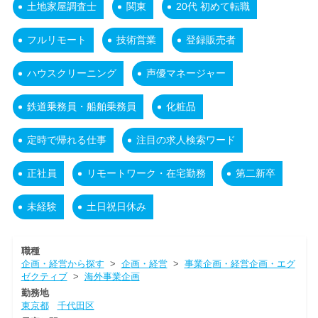
土地家屋調査士
関東
20代 初めて転職
フルリモート
技術営業
登録販売者
ハウスクリーニング
声優マネージャー
鉄道乗務員・船舶乗務員
化粧品
定時で帰れる仕事
注目の求人検索ワード
正社員
リモートワーク・在宅勤務
第二新卒
未経験
土日祝日休み
職種
企画・経営から探す
>
企画・経営
>
事業企画・経営企画・エグ
ゼクティブ
>
海外事業企画
勤務地
東京都
千代田区