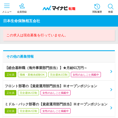
メニュー
会員登録
閲覧履歴
検索
日本生命保険相互会社
この求人は現在募集を行っていません。
その他の募集情報
【総合基幹職（海外事業部門担当）】★月給61万円～
正社員
職種・業種未経験OK
完全週休2日制
女性のおしごと掲載中
フロント部署の【資産運用部門担当】※オープンポジション
正社員
完全週休2日制
女性のおしごと掲載中
ミドル・バック部署の【資産運用部門担当】※オープンポジション
正社員
完全週休2日制
女性のおしごと掲載中