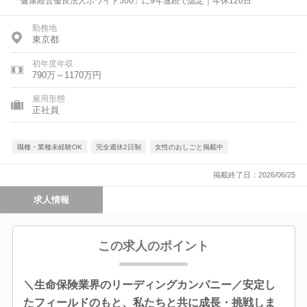
「健康経営優良法人ホワイト500」に9年連続で認定｜年休120日
勤務地
東京都
初年度年収
790万～1170万円
雇用形態
正社員
職種・業種未経験OK
完全週休2日制
女性のおしごと掲載中
掲載終了日：2026/06/25
求人情報
この求人のポイント
＼生命保険業界のリーディングカンパニー／安定し
たフィールドのもと、私たちと共に成長・挑戦しま