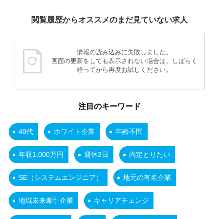
閲覧履歴からオススメのまだ見ていない求人
情報の読み込みに失敗しました。
画面の更新をしても表示されない場合は、しばらく
経ってから再度お試しください。
注目のキーワード
40代
ホワイト企業
年齢不問
年収1,000万円
週休3日
内定とりたい
SE（システムエンジニア）
地元の有名企業
地域未来牽引企業
キャリアチェンジ