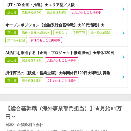
【IT・DX企画・推進】★エリア型／大阪
正社員
業種未経験OK
完全週休2日制
女性のおしごと掲載中
オープンポジション【金融系総合基幹職】★20代活躍中★
正社員
職種・業種未経験OK
転勤なし
学歴不問
完全週休2日制
第二新卒歓迎
女性のおしごと掲載中
AI活用を推進する【企画・プロジェクト推進担当】★年休120日
正社員
完全週休2日制
女性のおしごと掲載中
損保商品の【販促・営業企画】★年間休日120日★即戦力募集
正社員
完全週休2日制
女性のおしごと掲載中
【総合基幹職（海外事業部門担当）】★月給61万
円～
日本生命保険相互会社