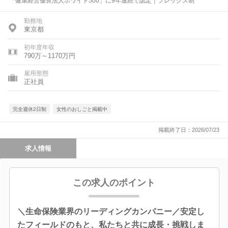
「健康経営優良法人ホワイト500」に9年連続で認定｜フレックス制
勤務地
東京都
初年度年収
790万～1170万円
雇用形態
正社員
完全週休2日制
女性のおしごと掲載中
掲載終了日：2026/07/23
求人情報
この求人のポイント
＼生命保険業界のリーディングカンパニー／安定し
たフィールドのもと、私たちと共に成長・挑戦しま