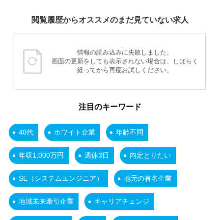
閲覧履歴からオススメのまだ見ていない求人
情報の読み込みに失敗しました。
画面の更新をしても表示されない場合は、しばらく
経ってから再度お試しください。
注目のキーワード
40代
ホワイト企業
年齢不問
年収1,000万円
週休3日
内定とりたい
SE（システムエンジニア）
地元の有名企業
地域未来牽引企業
キャリアチェンジ