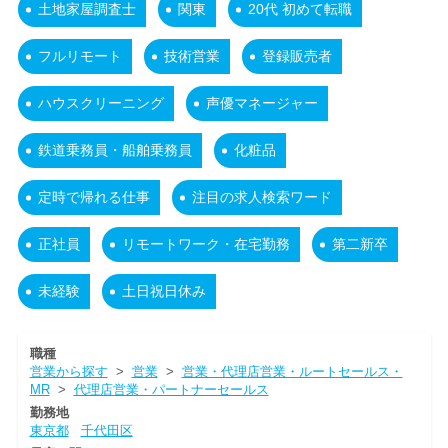
土地家屋調査士
関東
20代 初めて転職
フルリモート
技術営業
登録販売者
ハウスクリーニング
声優マネージャー
鉄道乗務員・船舶乗務員
化粧品
定時で帰れる仕事
注目の求人検索ワード
正社員
リモートワーク・在宅勤務
第二新卒
未経験
土日祝日休み
職種
営業から探す
>
営業
>
営業・代理店営業・ルートセールス・
MR
>
代理店営業・パートナーセールス
勤務地
東京都
千代田区