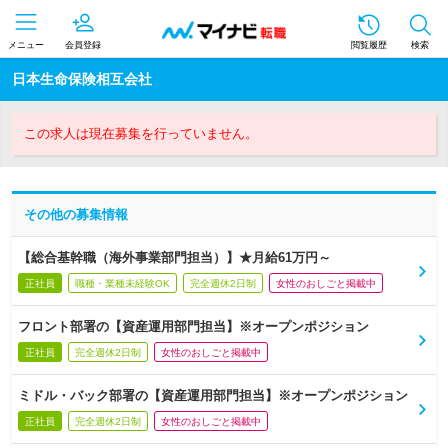
メニュー
会員登録
閲覧履歴
検索
日本生命保険相互会社
この求人は現在募集を行っていません。
その他の募集情報
【総合基幹職（海外事業部門担当）】★月給61万円～
正社員
職種・業種未経験OK
完全週休2日制
女性のおしごと掲載中
フロント部署の【資産運用部門担当】※オープンポジション
正社員
完全週休2日制
女性のおしごと掲載中
ミドル・バック部署の【資産運用部門担当】※オープンポジション
正社員
完全週休2日制
女性のおしごと掲載中