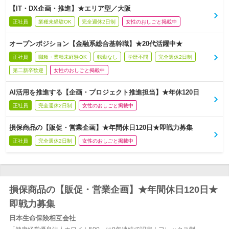
【IT・DX企画・推進】★エリア型／大阪
正社員
業種未経験OK
完全週休2日制
女性のおしごと掲載中
オープンポジション【金融系総合基幹職】★20代活躍中★
正社員
職種・業種未経験OK
転勤なし
学歴不問
完全週休2日制
第二新卒歓迎
女性のおしごと掲載中
AI活用を推進する【企画・プロジェクト推進担当】★年休120日
正社員
完全週休2日制
女性のおしごと掲載中
損保商品の【販促・営業企画】★年間休日120日★即戦力募集
正社員
完全週休2日制
女性のおしごと掲載中
損保商品の【販促・営業企画】★年間休日120日★
即戦力募集
日本生命保険相互会社