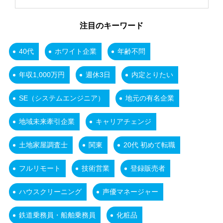
注目のキーワード
40代
ホワイト企業
年齢不問
年収1,000万円
週休3日
内定とりたい
SE（システムエンジニア）
地元の有名企業
地域未来牽引企業
キャリアチェンジ
土地家屋調査士
関東
20代 初めて転職
フルリモート
技術営業
登録販売者
ハウスクリーニング
声優マネージャー
鉄道乗務員・船舶乗務員
化粧品