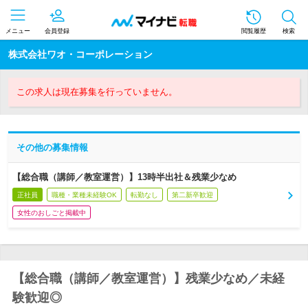
メニュー
会員登録
閲覧履歴
検索
株式会社ワオ・コーポレーション
この求人は現在募集を行っていません。
その他の募集情報
【総合職（講師／教室運営）】13時半出社＆残業少なめ
正社員
職種・業種未経験OK
転勤なし
第二新卒歓迎
女性のおしごと掲載中
【総合職（講師／教室運営）】残業少なめ／未経
験歓迎◎