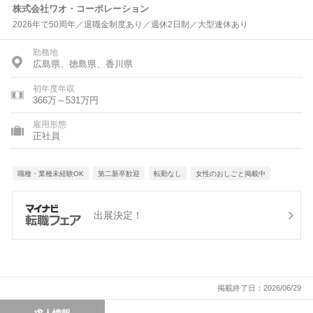
株式会社ワオ・コーポレーション
2026年で50周年／退職金制度あり／週休2日制／大型連休あり
勤務地
広島県、徳島県、香川県
初年度年収
366万～531万円
雇用形態
正社員
職種・業種未経験OK
第二新卒歓迎
転勤なし
女性のおしごと掲載中
出展決定！
掲載終了日：2026/06/29