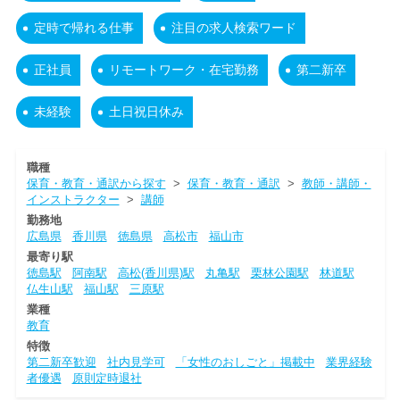
定時で帰れる仕事
注目の求人検索ワード
正社員
リモートワーク・在宅勤務
第二新卒
未経験
土日祝日休み
職種
保育・教育・通訳から探す
>
保育・教育・通訳
>
教師・講師・
インストラクター
>
講師
勤務地
広島県
香川県
徳島県
高松市
福山市
最寄り駅
徳島駅
阿南駅
高松(香川県)駅
丸亀駅
栗林公園駅
林道駅
仏生山駅
福山駅
三原駅
業種
教育
特徴
第二新卒歓迎
社内見学可
「女性のおしごと」掲載中
業界経験
者優遇
原則定時退社