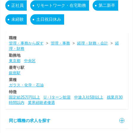
正社員
リモートワーク・在宅勤務
第二新卒
未経験
土日祝日休み
職種
管理・事務から探す
>
管理・事務
>
経理・財務・会計
>
経
理・財務
勤務地
東京都
中央区
最寄り駅
銀座駅
業種
ガラス・化学・石油
特徴
固定給25万円以上
U・Iターン歓迎
中途入社5割以上
残業月30
時間以内
業界経験者優遇
同じ職種の求人を探す