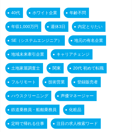
40代
ホワイト企業
年齢不問
年収1,000万円
週休3日
内定とりたい
SE（システムエンジニア）
地元の有名企業
地域未来牽引企業
キャリアチェンジ
土地家屋調査士
関東
20代 初めて転職
フルリモート
技術営業
登録販売者
ハウスクリーニング
声優マネージャー
鉄道乗務員・船舶乗務員
化粧品
定時で帰れる仕事
注目の求人検索ワード