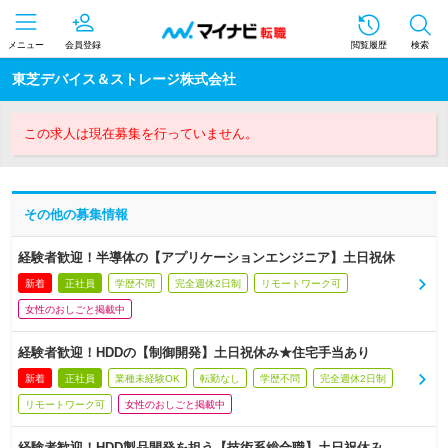
メニュー
会員登録
閲覧履歴
検索
東芝デバイス＆ストレージ株式会社
この求人は現在募集を行っていません。
その他の募集情報
経験者歓迎！半導体の【アプリケーションエンジニア】土日祝休
新着
正社員
学歴不問
完全週休2日制
リモートワーク可
女性のおしごと掲載中
経験者歓迎！HDDの【制御開発】土日祝休み★住宅手当あり
新着
正社員
業種未経験OK
転勤なし
学歴不問
完全週休2日制
リモートワーク可
女性のおしごと掲載中
経験者歓迎！HDD製品開発を担う【技術系総合職】土日祝休み