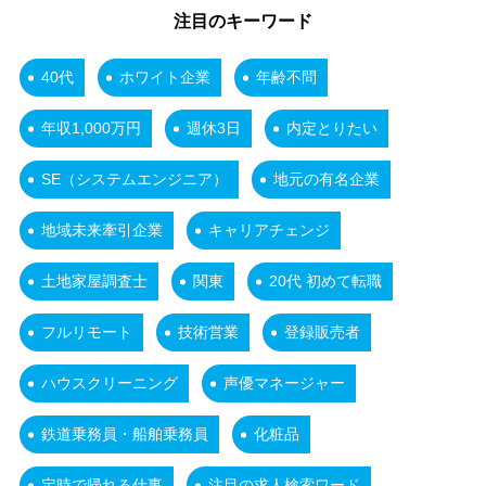
注目のキーワード
40代
ホワイト企業
年齢不問
年収1,000万円
週休3日
内定とりたい
SE（システムエンジニア）
地元の有名企業
地域未来牽引企業
キャリアチェンジ
土地家屋調査士
関東
20代 初めて転職
フルリモート
技術営業
登録販売者
ハウスクリーニング
声優マネージャー
鉄道乗務員・船舶乗務員
化粧品
定時で帰れる仕事
注目の求人検索ワード