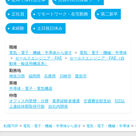
正社員
リモートワーク・在宅勤務
第二新卒
未経験
土日祝日休み
職種
電気・電子・機械・半導体から探す
>
電気・電子・機械・半導体
>
セールスエンジニア・FAE
>
セールスエンジニア・FAE（自
動車・輸送用機器系）
勤務地
神奈川県
福岡県
兵庫県
川崎市
豊前市
業種
半導体・電子・電気機器
特徴
オフィス内禁煙・分煙
業界経験者優遇
交通費全額支給
5日以
上連続休暇取得可能
自社内開発
転職TOP
電気・電子・機械・半導体から探す
電気・電子・機械・半導体