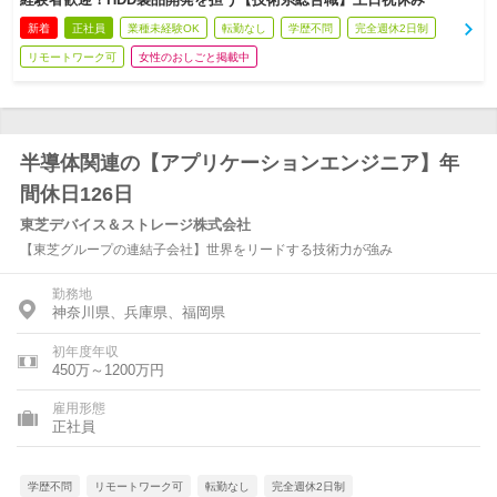
新着
正社員
業種未経験OK
転勤なし
学歴不問
完全週休2日制
リモートワーク可
女性のおしごと掲載中
半導体関連の【アプリケーションエンジニア】年
間休日126日
東芝デバイス＆ストレージ株式会社
【東芝グループの連結子会社】世界をリードする技術力が強み
勤務地
神奈川県、兵庫県、福岡県
初年度年収
450万～1200万円
雇用形態
正社員
学歴不問
リモートワーク可
転勤なし
完全週休2日制