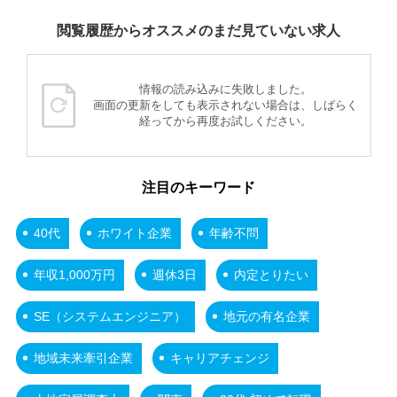
閲覧履歴からオススメのまだ見ていない求人
情報の読み込みに失敗しました。
画面の更新をしても表示されない場合は、しばらく
経ってから再度お試しください。
注目のキーワード
40代
ホワイト企業
年齢不問
年収1,000万円
週休3日
内定とりたい
SE（システムエンジニア）
地元の有名企業
地域未来牽引企業
キャリアチェンジ