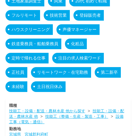
土地家屋調査士
関東
20代 初めて転職
フルリモート
技術営業
登録販売者
ハウスクリーニング
声優マネージャー
鉄道乗務員・船舶乗務員
化粧品
定時で帰れる仕事
注目の求人検索ワード
正社員
リモートワーク・在宅勤務
第二新卒
未経験
土日祝日休み
職種
技能工・設備・配送・農林水産 他から探す
>
技能工・設備・配
送・農林水産 他
>
技能工（整備・生産・製造・工事）
>
設備
工事（電気・通信）
勤務地
宮城県
宮城郡利府町