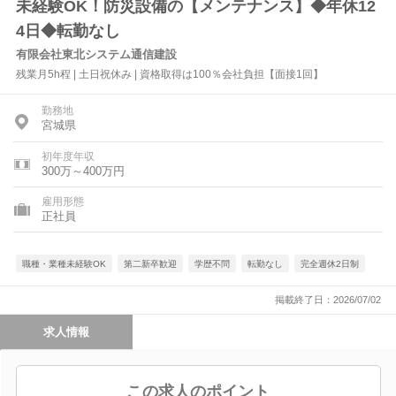
未経験OK！防災設備の【メンテナンス】◆年休12
4日◆転勤なし
有限会社東北システム通信建設
残業月5h程 | 土日祝休み | 資格取得は100％会社負担【面接1回】
勤務地
宮城県
初年度年収
300万～400万円
雇用形態
正社員
職種・業種未経験OK
第二新卒歓迎
学歴不問
転勤なし
完全週休2日制
掲載終了日：2026/07/02
求人情報
この求人のポイント