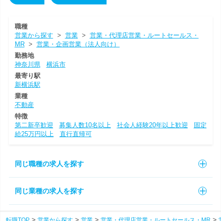
職種
営業から探す
>
営業
>
営業・代理店営業・ルートセールス・
MR
>
営業・企画営業（法人向け）
勤務地
神奈川県
横浜市
最寄り駅
新横浜駅
業種
不動産
特徴
第二新卒歓迎
募集人数10名以上
社会人経験20年以上歓迎
固定
給25万円以上
直行直帰可
同じ職種の求人を探す
同じ業種の求人を探す
転職TOP
営業から探す
営業
営業・代理店営業・ルートセールス・MR