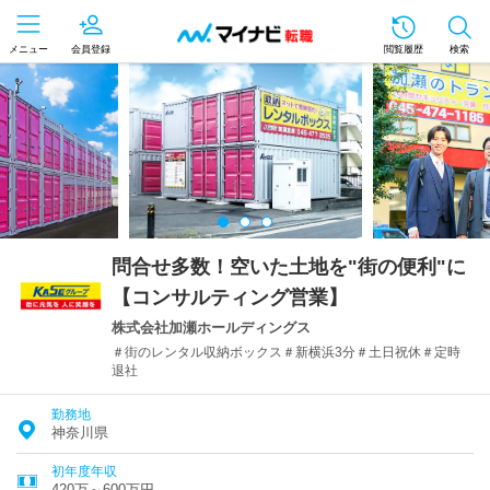
メニュー
会員登録
閲覧履歴
検索
問合せ多数！空いた土地を"街の便利"に
【コンサルティング営業】
株式会社加瀬ホールディングス
＃街のレンタル収納ボックス＃新横浜3分＃土日祝休＃定時
退社
勤務地
神奈川県
初年度年収
420万～600万円