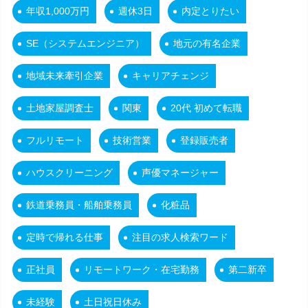
年収1,000万円
週休3日
内定とりたい
SE（システムエンジニア）
地元の有名企業
地域未来牽引企業
キャリアチェンジ
土地家屋調査士
関東
20代 初めて転職
フルリモート
技術営業
登録販売者
ハウスクリーニング
声優マネージャー
鉄道乗務員・船舶乗務員
化粧品
定時で帰れる仕事
注目の求人検索ワード
正社員
リモートワーク・在宅勤務
第二新卒
未経験
土日祝日休み