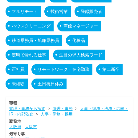
フルリモート
技術営業
登録販売者
ハウスクリーニング
声優マネージャー
鉄道乗務員・船舶乗務員
化粧品
定時で帰れる仕事
注目の求人検索ワード
正社員
リモートワーク・在宅勤務
第二新卒
未経験
土日祝日休み
職種
管理・事務から探す
>
管理・事務
>
人事・総務・法務・広報・
IR・内部監査
>
人事・労務・採用
勤務地
大阪府
大阪市
最寄り駅