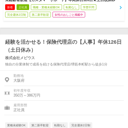
新着
正社員
職種・業種未経験OK
転勤なし
学歴不問
完全週休2日制
第二新卒歓迎
女性のおしごと掲載中
経験を活かせる！保険代理店の【人事】年休126日
（土日休み）
株式会社メビウス
独自の分業体制で成長を続ける保険代理店/堺筋本町駅から徒歩1分
勤務地
大阪府
初年度年収
350万～386万円
雇用形態
正社員
業種未経験OK
第二新卒歓迎
転勤なし
完全週休2日制