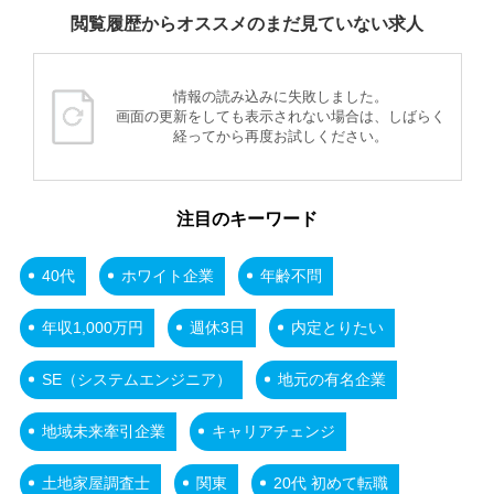
閲覧履歴からオススメのまだ見ていない求人
情報の読み込みに失敗しました。
画面の更新をしても表示されない場合は、しばらく
経ってから再度お試しください。
注目のキーワード
40代
ホワイト企業
年齢不問
年収1,000万円
週休3日
内定とりたい
SE（システムエンジニア）
地元の有名企業
地域未来牽引企業
キャリアチェンジ
土地家屋調査士
関東
20代 初めて転職