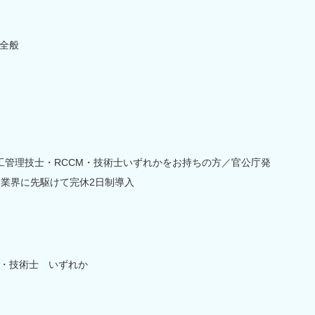
全般
工管理技士・RCCM・技術士いずれかをお持ちの方／官公庁発
～業界に先駆けて完休2日制導入
M・技術士 いずれか