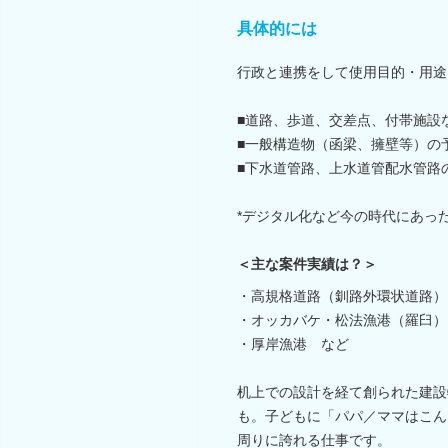
具体的には
行政と連携をして使用目的・用途
■道路、歩道、交差点、付帯施設
■一般構造物（函梁、擁壁等）の
■下水道管路、上水道管配水管路
*デジタル化など今の時代にあっ
＜主な案件実績は？＞
・高規格道路（釧路外環状道路）
・オッカバケ・松法漁港（羅臼）
・厚岸漁港 など
机上での設計を経て創られた建設物
も。子どもに「パパ／ママはこん
周りに誇れる仕事です。