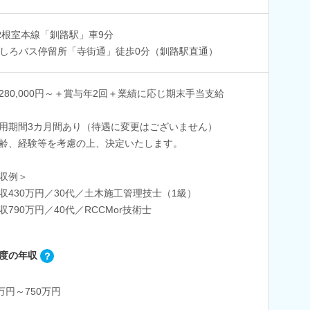
R根室本線「釧路駅」車9分
しろバス停留所「寺街通」徒歩0分（釧路駅直通）
280,000円～＋賞与年2回＋業績に応じ期末手当支給
用期間3カ月間あり（待遇に変更はございません）
齢、経験等を考慮の上、決定いたします。
収例＞
収430万円／30代／土木施工管理技士（1級）
収790万円／40代／RCCMor技術士
度の年収
0万円～750万円