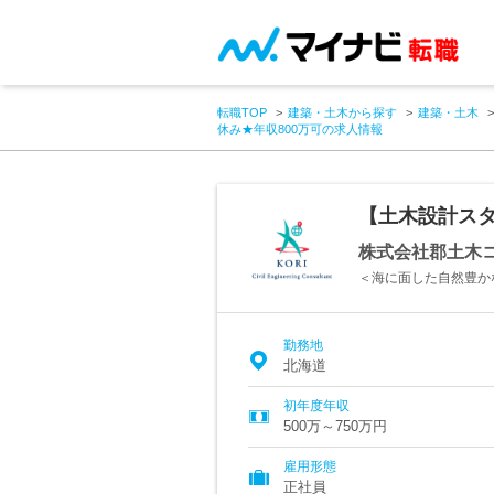
転職TOP
建築・土木から探す
建築・土木
休み★年収800万可の求人情報
【土木設計スタ
株式会社郡土木
＜海に面した自然豊か
勤務地
北海道
初年度年収
500万～750万円
雇用形態
正社員