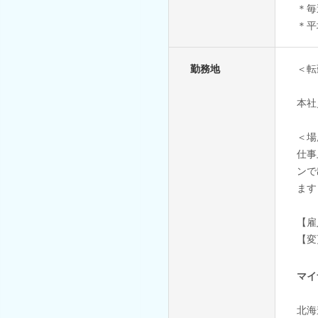
＊毎
＊平
勤務地
＜転
本社
＜場
仕事
ンで
ます
【雇
【変
マイ
北海