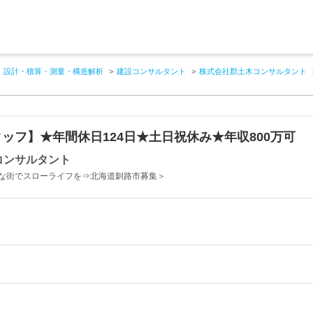
設計・積算・測量・構造解析
建設コンサルタント
株式会社郡土木コンサルタント
ッフ】★年間休日124日★土日祝休み★年収800万可
コンサルタント
な街でスローライフを⇒北海道釧路市募集＞