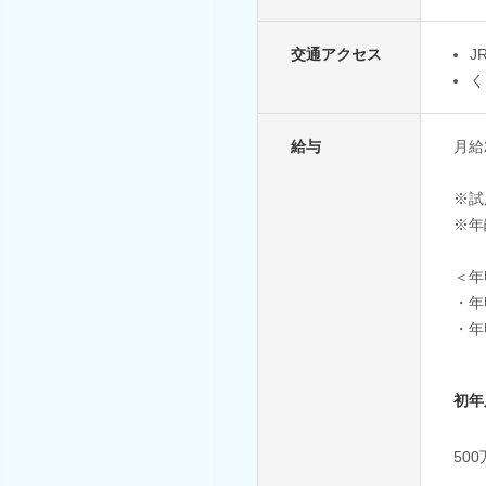
交通アクセス
J
く
給与
月給
※試
※年
＜年
・年
・年
初年
50