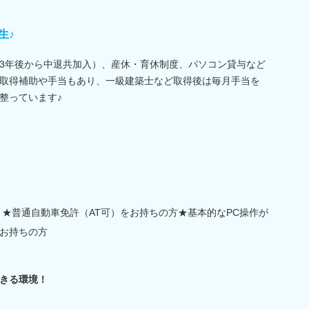
生♪
3年後から中退共加入）、産休・育休制度、パソコン貸与など
取得補助や手当もあり、一級建築士など取得後は毎月手当を
整っています♪
 ★普通自動車免許（AT可）をお持ちの方★基本的なPC操作が
お持ちの方
きる環境！