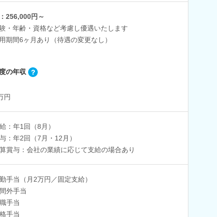
：256,000円～
験・年齢・資格など考慮し優遇いたします
用期間6ヶ月あり（待遇の変更なし）
度の年収
0万円
給：年1回（8月）
与：年2回（7月・12月）
算賞与：会社の業績に応じて支給の場合あり
勤手当（月2万円／固定支給）
間外手当
職手当
格手当