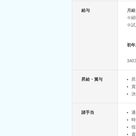
給与
月給
※経
※試
初年
34
昇給・賞与
昇
賞
決
諸手当
通
時
役
資