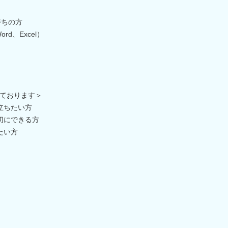
持ちの方
d、Excel）
ております＞
立ちたい方
切にできる方
たい方