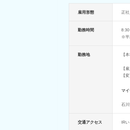
雇用形態
正社
勤務時間
8:
※平
勤務地
【本
【雇
【変
マイ
石川
交通アクセス
IR