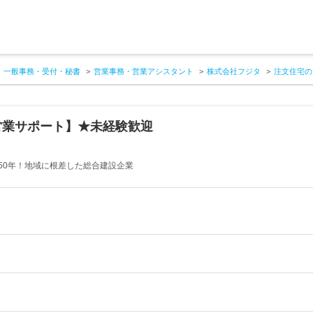
一般事務・受付・秘書
営業事務・営業アシスタント
株式会社フジタ
注文住宅の
営業サポート】★未経験歓迎
50年！地域に根差した総合建設企業