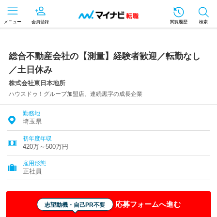
メニュー
会員登録
閲覧履歴
検索
総合不動産会社の【測量】経験者歓迎／転勤なし
／土日休み
株式会社東日本地所
ハウスドゥ！グループ加盟店。連続黒字の成長企業
勤務地
埼玉県
初年度年収
420万～500万円
雇用形態
正社員
応募フォームへ進む
志望動機・自己PR不要