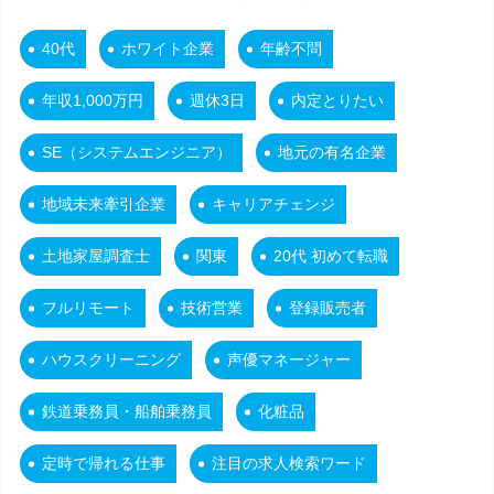
40代
ホワイト企業
年齢不問
年収1,000万円
週休3日
内定とりたい
SE（システムエンジニア）
地元の有名企業
地域未来牽引企業
キャリアチェンジ
土地家屋調査士
関東
20代 初めて転職
フルリモート
技術営業
登録販売者
ハウスクリーニング
声優マネージャー
鉄道乗務員・船舶乗務員
化粧品
定時で帰れる仕事
注目の求人検索ワード