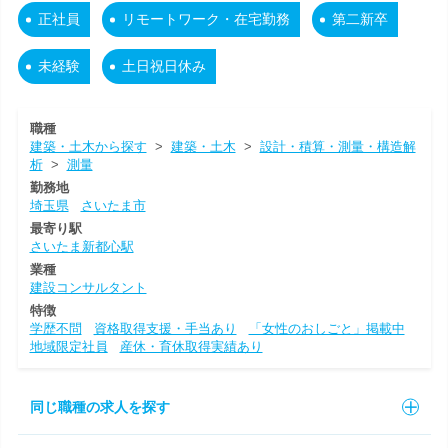
正社員
リモートワーク・在宅勤務
第二新卒
未経験
土日祝日休み
職種
建築・土木から探す
>
建築・土木
>
設計・積算・測量・構造解
析
>
測量
勤務地
埼玉県
さいたま市
最寄り駅
さいたま新都心駅
業種
建設コンサルタント
特徴
学歴不問
資格取得支援・手当あり
「女性のおしごと」掲載中
地域限定社員
産休・育休取得実績あり
同じ職種の求人を探す