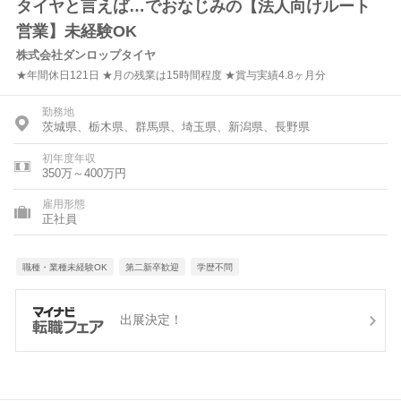
タイヤと言えば…でおなじみの【法人向けルート
営業】未経験OK
株式会社ダンロップタイヤ
★年間休日121日 ★月の残業は15時間程度 ★賞与実績4.8ヶ月分
勤務地
茨城県、栃木県、群馬県、埼玉県、新潟県、長野県
初年度年収
350万～400万円
雇用形態
正社員
職種・業種未経験OK
第二新卒歓迎
学歴不問
出展決定！