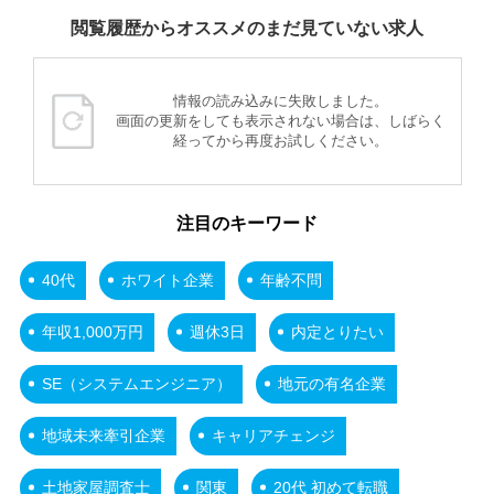
閲覧履歴からオススメのまだ見ていない求人
情報の読み込みに失敗しました。
画面の更新をしても表示されない場合は、しばらく
経ってから再度お試しください。
注目のキーワード
40代
ホワイト企業
年齢不問
年収1,000万円
週休3日
内定とりたい
SE（システムエンジニア）
地元の有名企業
地域未来牽引企業
キャリアチェンジ
土地家屋調査士
関東
20代 初めて転職