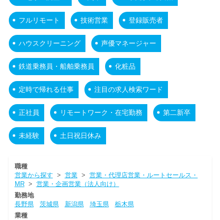
フルリモート
技術営業
登録販売者
ハウスクリーニング
声優マネージャー
鉄道乗務員・船舶乗務員
化粧品
定時で帰れる仕事
注目の求人検索ワード
正社員
リモートワーク・在宅勤務
第二新卒
未経験
土日祝日休み
職種
営業から探す
>
営業
>
営業・代理店営業・ルートセールス・
MR
>
営業・企画営業（法人向け）
勤務地
長野県
茨城県
新潟県
埼玉県
栃木県
業種