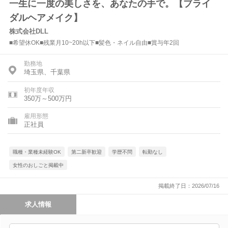
一生に一度の美しさを、あなたの手で。【ブライ
ダルヘアメイク】
株式会社DLL
■希望休OK■残業月10~20h以下■髪色・ネイル自由■賞与年2回
勤務地
埼玉県、千葉県
初年度年収
350万～500万円
雇用形態
正社員
職種・業種未経験OK
第二新卒歓迎
学歴不問
転勤なし
女性のおしごと掲載中
掲載終了日：2026/07/16
求人情報