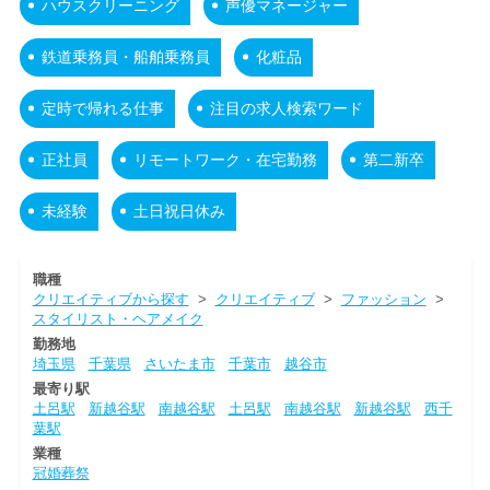
ハウスクリーニング
声優マネージャー
鉄道乗務員・船舶乗務員
化粧品
定時で帰れる仕事
注目の求人検索ワード
正社員
リモートワーク・在宅勤務
第二新卒
未経験
土日祝日休み
職種
クリエイティブから探す
>
クリエイティブ
>
ファッション
>
スタイリスト・ヘアメイク
勤務地
埼玉県
千葉県
さいたま市
千葉市
越谷市
最寄り駅
土呂駅
新越谷駅
南越谷駅
土呂駅
南越谷駅
新越谷駅
西千
葉駅
業種
冠婚葬祭