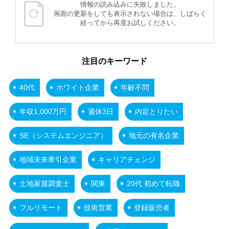
情報の読み込みに失敗しました。
画面の更新をしても表示されない場合は、しばらく
経ってから再度お試しください。
注目のキーワード
40代
ホワイト企業
年齢不問
年収1,000万円
週休3日
内定とりたい
SE（システムエンジニア）
地元の有名企業
地域未来牽引企業
キャリアチェンジ
土地家屋調査士
関東
20代 初めて転職
フルリモート
技術営業
登録販売者