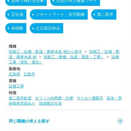
定時で帰れる仕事
注目の求人検索ワード
正社員
リモートワーク・在宅勤務
第二新卒
未経験
土日祝日休み
職種
技能工・設備・配送・農林水産 他から探す
>
技能工・設備・配
送・農林水産 他
>
技能工（整備・生産・製造・工事）
>
設備
工事（電気・通信）
勤務地
広島県
広島市
業種
設備工事
特徴
第二新卒歓迎
オフィス内禁煙・分煙
マイカー通勤可
産休・育
休取得実績あり
地域限定社員
同じ職種の求人を探す