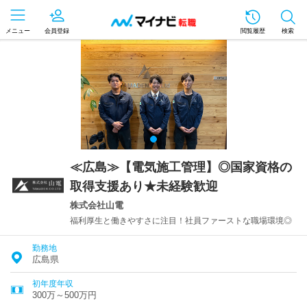
メニュー
会員登録
閲覧履歴
検索
≪広島≫【電気施工管理】◎国家資格の
取得支援あり★未経験歓迎
株式会社山電
福利厚生と働きやすさに注目！社員ファーストな職場環境◎
勤務地
広島県
初年度年収
300万～500万円