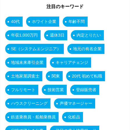
注目のキーワード
40代
ホワイト企業
年齢不問
年収1,000万円
週休3日
内定とりたい
SE（システムエンジニア）
地元の有名企業
地域未来牽引企業
キャリアチェンジ
土地家屋調査士
関東
20代 初めて転職
フルリモート
技術営業
登録販売者
ハウスクリーニング
声優マネージャー
鉄道乗務員・船舶乗務員
化粧品