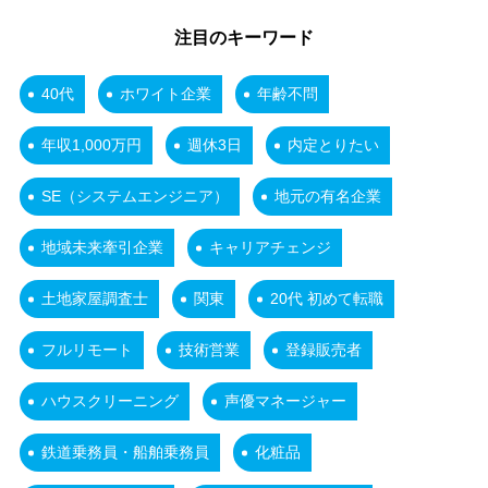
注目のキーワード
40代
ホワイト企業
年齢不問
年収1,000万円
週休3日
内定とりたい
SE（システムエンジニア）
地元の有名企業
地域未来牽引企業
キャリアチェンジ
土地家屋調査士
関東
20代 初めて転職
フルリモート
技術営業
登録販売者
ハウスクリーニング
声優マネージャー
鉄道乗務員・船舶乗務員
化粧品