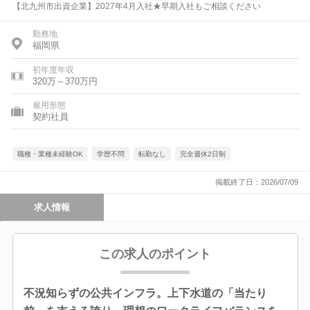
【北九州市出資企業】2027年4月入社★早期入社もご相談ください
勤務地
福岡県
初年度年収
320万～370万円
雇用形態
契約社員
職種・業種未経験OK
学歴不問
転勤なし
完全週休2日制
掲載終了日：2026/07/09
求人情報
この求人のポイント
不況知らずの公共インフラ。上下水道の「当たり