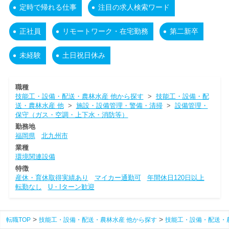
定時で帰れる仕事
注目の求人検索ワード
正社員
リモートワーク・在宅勤務
第二新卒
未経験
土日祝日休み
職種
技能工・設備・配送・農林水産 他から探す
>
技能工・設備・配
送・農林水産 他
>
施設・設備管理・警備・清掃
>
設備管理・
保守（ガス・空調・上下水・消防等）
勤務地
福岡県
北九州市
業種
環境関連設備
特徴
産休・育休取得実績あり
マイカー通勤可
年間休日120日以上
転勤なし
U・Iターン歓迎
転職TOP
技能工・設備・配送・農林水産 他から探す
技能工・設備・配送・