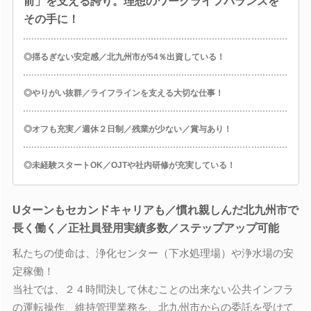
前」を支える誇り。理想のワークライフバランスを
その手に！
◎揺るぎない安定感／北九州市が54％出資している！
◎やりがい抜群／ライフラインを支える大切な仕事！
◎オフも充実／週休２日制／残業が少ない／賞与あり！
◎未経験スタートOK／OJTや社内研修が充実している！
Uターンもセカンドキャリアも／慣れ親しんだ北九州市で
長く働く／正社員登用実績多数／ステップアップ可能
私たちの使命は、浄化センター（下水処理場）や浄水場の安
定稼働！
当社では、２４時間決して休むことの出来ない公共インフラ
の運転操作、維持管理業務を、北九州市からの委託を受けて