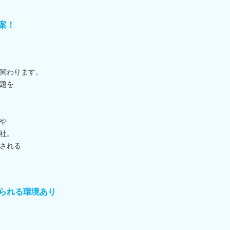
案！
関わります。
題を
や
社。
される
られる環境あり