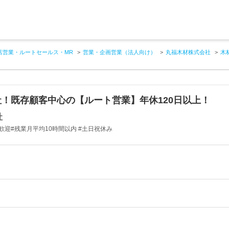
店営業・ルートセールス・MR
営業・企画営業（法人向け）
丸福木材株式会社
木
！既存顧客中心の【ルート営業】年休120日以上！
社
迎#残業月平均10時間以内 #土日祝休み