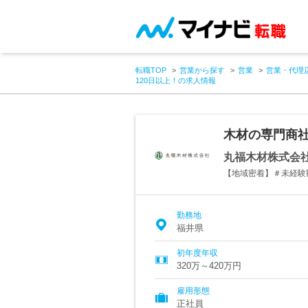
転職TOP
営業から探す
営業
営業・代理
120日以上！の求人情報
木材の専門商社
丸福木材株式会
【地域密着】＃未経験歓
勤務地
福井県
初年度年収
320万～420万円
雇用形態
正社員