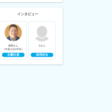
インタビュー
福岡さん
Sさん
（中途入社2年目）
先輩社員
採用担当