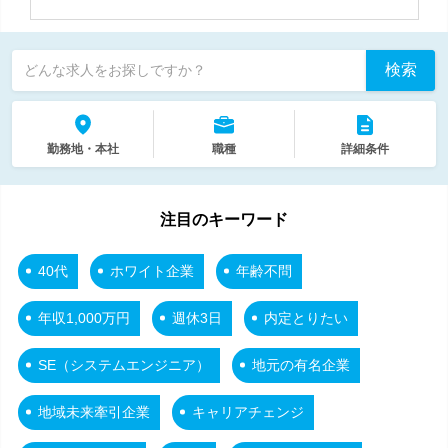
検索
どんな求人をお探しですか？
勤務地・本社
職種
詳細条件
注目のキーワード
40代
ホワイト企業
年齢不問
年収1,000万円
週休3日
内定とりたい
SE（システムエンジニア）
地元の有名企業
地域未来牽引企業
キャリアチェンジ