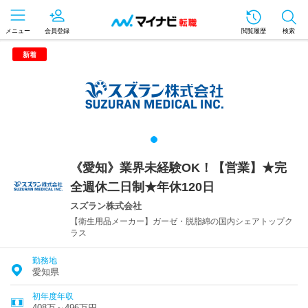
メニュー
会員登録
閲覧履歴
検索
新着
《愛知》業界未経験OK！【営業】★完
全週休二日制★年休120日
スズラン株式会社
【衛生用品メーカー】ガーゼ・脱脂綿の国内シェアトップク
ラス
勤務地
愛知県
初年度年収
408万～496万円