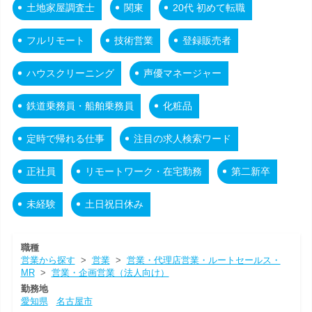
土地家屋調査士
関東
20代 初めて転職
フルリモート
技術営業
登録販売者
ハウスクリーニング
声優マネージャー
鉄道乗務員・船舶乗務員
化粧品
定時で帰れる仕事
注目の求人検索ワード
正社員
リモートワーク・在宅勤務
第二新卒
未経験
土日祝日休み
職種
営業から探す
>
営業
>
営業・代理店営業・ルートセールス・
MR
>
営業・企画営業（法人向け）
勤務地
愛知県
名古屋市