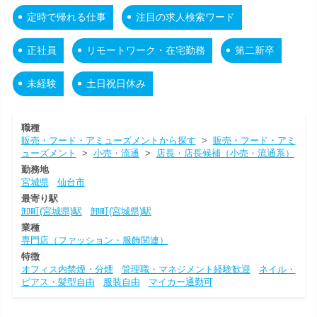
定時で帰れる仕事
注目の求人検索ワード
正社員
リモートワーク・在宅勤務
第二新卒
未経験
土日祝日休み
職種
販売・フード・アミューズメントから探す
>
販売・フード・アミ
ューズメント
>
小売・流通
>
店長・店長候補（小売・流通系）
勤務地
宮城県
仙台市
最寄り駅
卸町(宮城県)駅
卸町(宮城県)駅
業種
専門店（ファッション・服飾関連）
特徴
オフィス内禁煙・分煙
管理職・マネジメント経験歓迎
ネイル・
ピアス・髪型自由
服装自由
マイカー通勤可