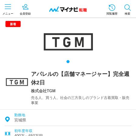
メニュー
会員登録
閲覧履歴
検索
新着
アパレルの【店舗マネージャー】完全週
休2日
株式会社TGM
売る人、買う人、社会の三方良しのブランド古着買取・販売
事業
勤務地
宮城県
初年度年収
400万～650万円