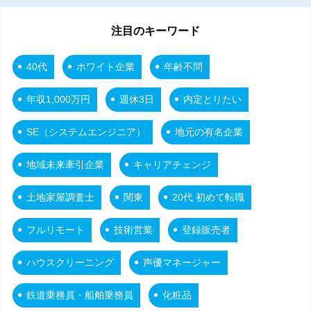
注目のキーワード
40代
ホワイト企業
年齢不問
年収1,000万円
週休3日
内定とりたい
SE（システムエンジニア）
地元の有名企業
地域未来牽引企業
キャリアチェンジ
土地家屋調査士
関東
20代 初めて転職
フルリモート
技術営業
登録販売者
ハウスクリーニング
声優マネージャー
鉄道乗務員・船舶乗務員
化粧品