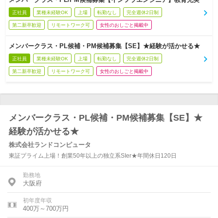
正社員
業種未経験OK
上場
転勤なし
完全週休2日制
第二新卒歓迎
リモートワーク可
女性のおしごと掲載中
メンバークラス・PL候補・PM候補募集【SE】★経験が活かせる★
正社員
業種未経験OK
上場
転勤なし
完全週休2日制
第二新卒歓迎
リモートワーク可
女性のおしごと掲載中
メンバークラス・PL候補・PM候補募集【SE】★
経験が活かせる★
株式会社ランドコンピュータ
東証プライム上場！創業50年以上の独立系SIer★年間休日120日
勤務地
大阪府
初年度年収
400万～700万円