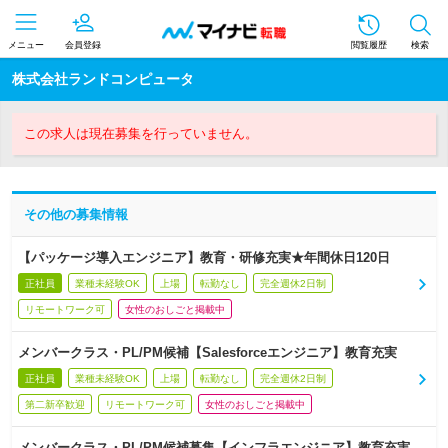
メニュー
会員登録
閲覧履歴
検索
株式会社ランドコンピュータ
この求人は現在募集を行っていません。
その他の募集情報
【パッケージ導入エンジニア】教育・研修充実★年間休日120日
正社員
業種未経験OK
上場
転勤なし
完全週休2日制
リモートワーク可
女性のおしごと掲載中
メンバークラス・PL/PM候補【Salesforceエンジニア】教育充実
正社員
業種未経験OK
上場
転勤なし
完全週休2日制
第二新卒歓迎
リモートワーク可
女性のおしごと掲載中
メンバークラス・PL/PM候補募集【インフラエンジニア】教育充実