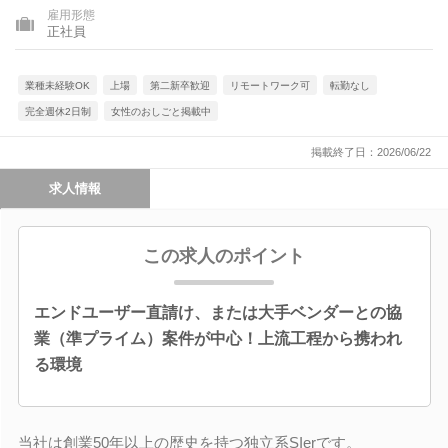
雇用形態
正社員
業種未経験OK
上場
第二新卒歓迎
リモートワーク可
転勤なし
完全週休2日制
女性のおしごと掲載中
掲載終了日：2026/06/22
求人情報
この求人のポイント
エンドユーザー直請け、または大手ベンダーとの協
業（準プライム）案件が中心！上流工程から携われ
る環境
当社は創業50年以上の歴史を持つ独立系SIerです。