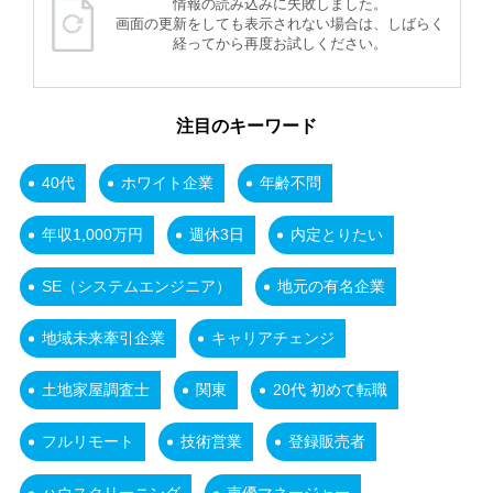
情報の読み込みに失敗しました。
画面の更新をしても表示されない場合は、しばらく
経ってから再度お試しください。
注目のキーワード
40代
ホワイト企業
年齢不問
年収1,000万円
週休3日
内定とりたい
SE（システムエンジニア）
地元の有名企業
地域未来牽引企業
キャリアチェンジ
土地家屋調査士
関東
20代 初めて転職
フルリモート
技術営業
登録販売者