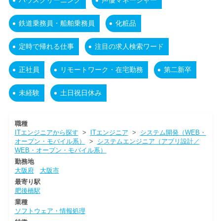
ハウスクリーニング
声優マネージャー
鉄道乗務員・船舶乗務員
化粧品
定時で帰れる仕事
注目の求人検索ワード
正社員
リモートワーク・在宅勤務
第二新卒
未経験
土日祝日休み
職種
ITエンジニアから探す
>
ITエンジニア
>
システム開発（WEB・
オープン・モバイル系）
>
システムエンジニア（アプリ設計／
WEB・オープン・モバイル系）
勤務地
大阪府
大阪市
最寄り駅
肥後橋駅
業種
ソフトウェア・情報処理