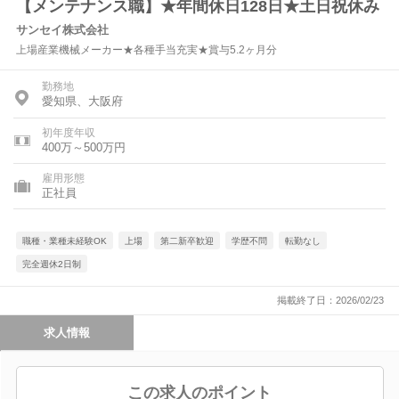
【メンテナンス職】★年間休日128日★土日祝休み
サンセイ株式会社
上場産業機械メーカー★各種手当充実★賞与5.2ヶ月分
勤務地
愛知県、大阪府
初年度年収
400万～500万円
雇用形態
正社員
職種・業種未経験OK
上場
第二新卒歓迎
学歴不問
転勤なし
完全週休2日制
掲載終了日：2026/02/23
求人情報
この求人のポイント