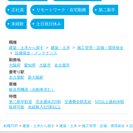
正社員
リモートワーク・在宅勤務
第二新卒
未経験
土日祝日休み
職種
建築・土木から探す
>
建築・土木
>
施工管理・設備・環境保全
>
設備保全・メンテナンス
勤務地
大阪府
愛知県
大阪市
名古屋市
最寄り駅
名古屋駅
新大阪駅
業種
輸送用機器（自動車含む）
特徴
第二新卒歓迎
完全週休2日制
交通費全額支給
5日以上連続休暇
取得可能
未経験入社5割以上
転職TOP
建築・土木から探す
建築・土木
施工管理・設備・環境保全
設