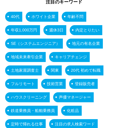
注目のキーワード
40代
ホワイト企業
年齢不問
年収1,000万円
週休3日
内定とりたい
SE（システムエンジニア）
地元の有名企業
地域未来牽引企業
キャリアチェンジ
土地家屋調査士
関東
20代 初めて転職
フルリモート
技術営業
登録販売者
ハウスクリーニング
声優マネージャー
鉄道乗務員・船舶乗務員
化粧品
定時で帰れる仕事
注目の求人検索ワード