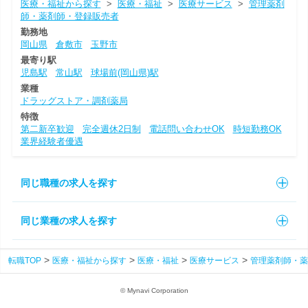
医療・福祉から探す
>
医療・福祉
>
医療サービス
>
管理薬剤
師・薬剤師・登録販売者
勤務地
岡山県
倉敷市
玉野市
最寄り駅
児島駅
常山駅
球場前(岡山県)駅
業種
ドラッグストア・調剤薬局
特徴
第二新卒歓迎
完全週休2日制
電話問い合わせOK
時短勤務OK
業界経験者優遇
同じ職種の求人を探す
同じ業種の求人を探す
転職TOP
医療・福祉から探す
医療・福祉
医療サービス
管理薬剤師・薬
© Mynavi Corporation