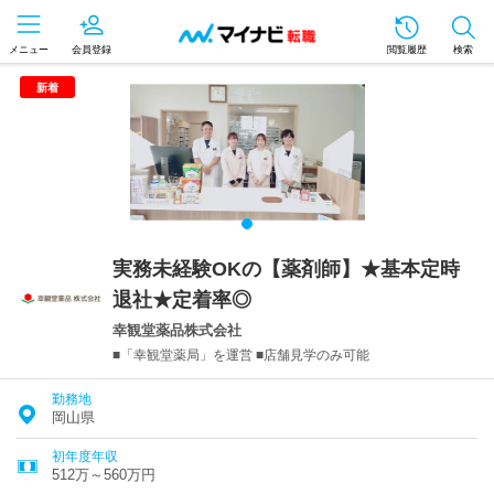
メニュー
会員登録
閲覧履歴
検索
新着
実務未経験OKの【薬剤師】★基本定時
退社★定着率◎
幸観堂薬品株式会社
■「幸観堂薬局」を運営 ■店舗見学のみ可能
勤務地
岡山県
初年度年収
512万～560万円