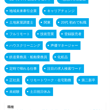
地域未来牽引企業
キャリアチェンジ
土地家屋調査士
関東
20代 初めて転職
フルリモート
技術営業
登録販売者
ハウスクリーニング
声優マネージャー
鉄道乗務員・船舶乗務員
化粧品
定時で帰れる仕事
注目の求人検索ワード
正社員
リモートワーク・在宅勤務
第二新卒
未経験
土日祝日休み
職種