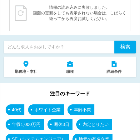
情報の読み込みに失敗しました。
画面の更新をしても表示されない場合は、しばらく
経ってから再度お試しください。
検索
どんな求人をお探しですか？
勤務地・本社
職種
詳細条件
注目のキーワード
40代
ホワイト企業
年齢不問
年収1,000万円
週休3日
内定とりたい
SE（システムエンジニア）
地元の有名企業