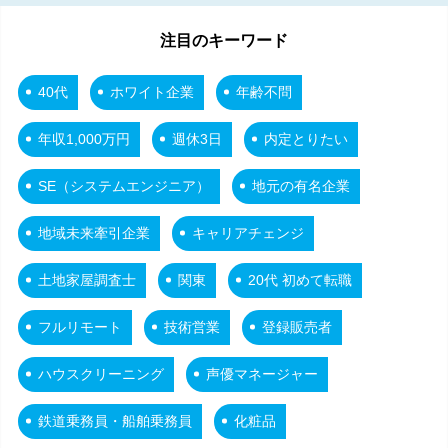
注目のキーワード
40代
ホワイト企業
年齢不問
年収1,000万円
週休3日
内定とりたい
SE（システムエンジニア）
地元の有名企業
地域未来牽引企業
キャリアチェンジ
土地家屋調査士
関東
20代 初めて転職
フルリモート
技術営業
登録販売者
ハウスクリーニング
声優マネージャー
鉄道乗務員・船舶乗務員
化粧品