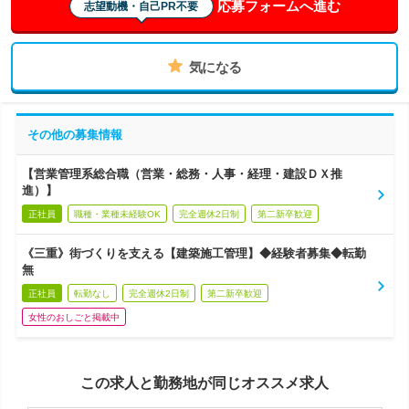
応募フォームへ進む
志望動機・自己PR不要
気になる
その他の募集情報
【営業管理系総合職（営業・総務・人事・経理・建設ＤＸ推
進）】
正社員
職種・業種未経験OK
完全週休2日制
第二新卒歓迎
《三重》街づくりを支える【建築施工管理】◆経験者募集◆転勤
無
正社員
転勤なし
完全週休2日制
第二新卒歓迎
女性のおしごと掲載中
この求人と勤務地が同じオススメ求人