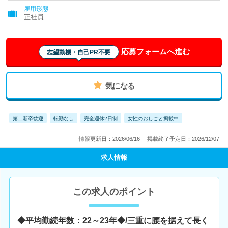
雇用形態
正社員
応募フォームへ進む
志望動機・自己PR不要
気になる
第二新卒歓迎
転勤なし
完全週休2日制
女性のおしごと掲載中
情報更新日：2026/06/16
掲載終了予定日：2026/12/07
求人情報
この求人のポイント
◆平均勤続年数：22～23年◆/三重に腰を据えて長く