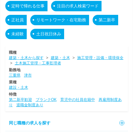
定時で帰れる仕事
注目の求人検索ワード
正社員
リモートワーク・在宅勤務
第二新卒
未経験
土日祝日休み
職種
建築・土木から探す
>
建築・土木
>
施工管理・設備・環境保全
>
土木施工管理・工事監理者
勤務地
三重県
津市
業種
建設・土木
特徴
第二新卒歓迎
ブランクOK
育児中の社員在籍中
再雇用制度あ
り
退職金制度あり
同じ職種の求人を探す