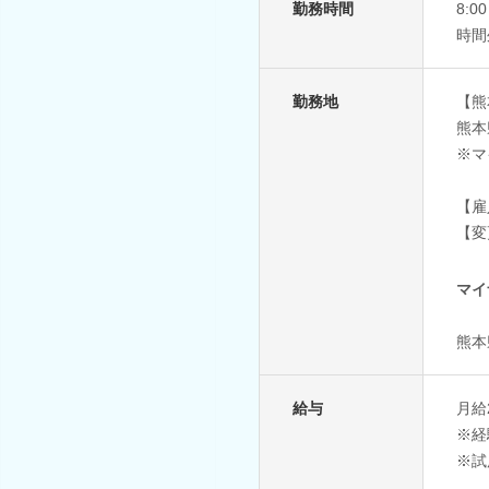
勤務時間
8:
時間
勤務地
【熊
熊本
※マ
【雇
【変
マイ
熊本
給与
月給
※経
※試