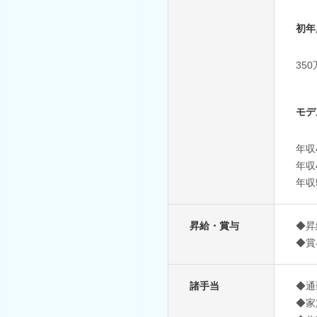
初年
35
モデ
年収
年収
年収
昇給・賞与
◆昇
◆賞
諸手当
◆通
◆家