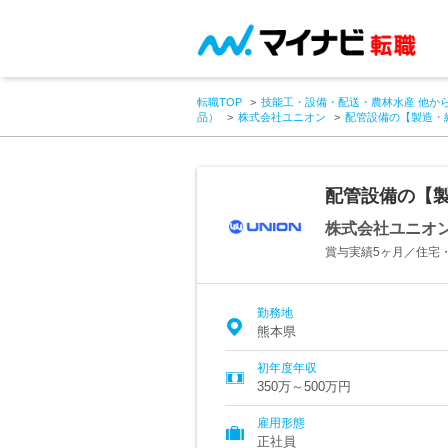
転職TOP
技能工・設備・配送・農林水産 他か
品）
株式会社ユニオン
配管設備の【製造・
配管設備の【製
株式会社ユニオ
賞与実績5ヶ月／住宅
勤務地
熊本県
初年度年収
350万～500万円
雇用形態
正社員