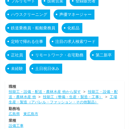
フルリモート
技術営業
登録販売者
ハウスクリーニング
声優マネージャー
鉄道乗務員・船舶乗務員
化粧品
定時で帰れる仕事
注目の求人検索ワード
正社員
リモートワーク・在宅勤務
第二新卒
未経験
土日祝日休み
職種
技能工・設備・配送・農林水産 他から探す
>
技能工・設備・配
送・農林水産 他
>
技能工（整備・生産・製造・工事）
>
工場
生産・製造（アパレル・ファッション・その他製品）
勤務地
広島県
東広島市
業種
設備工事