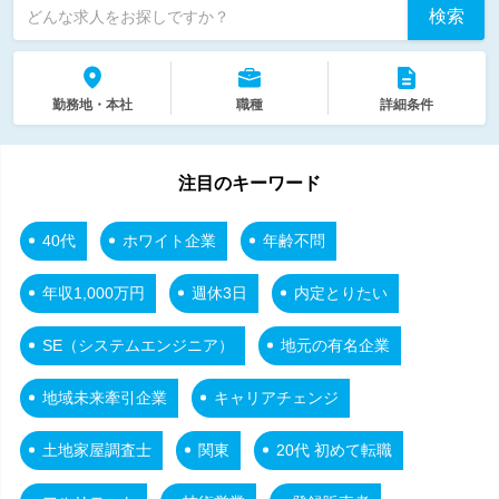
検索
どんな求人をお探しですか？
勤務地・本社
職種
詳細条件
注目のキーワード
40代
ホワイト企業
年齢不問
年収1,000万円
週休3日
内定とりたい
SE（システムエンジニア）
地元の有名企業
地域未来牽引企業
キャリアチェンジ
土地家屋調査士
関東
20代 初めて転職