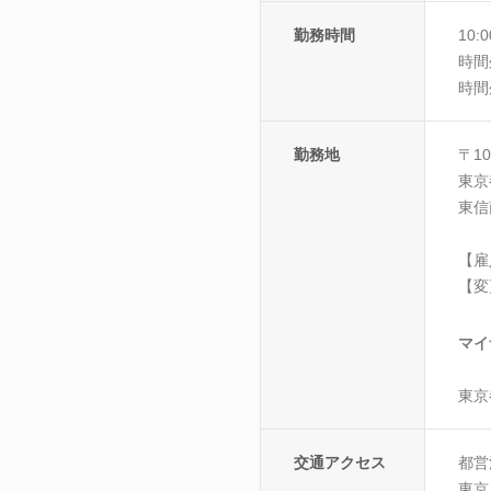
勤務時間
10:
時間
時間
勤務地
〒10
東京
東信
【雇
【変
マイ
東京
交通アクセス
都営
東京