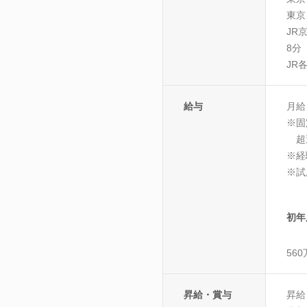
東京
JR
8分
JR
給与
月給
※固
超
※経
※試
初年
56
昇給・賞与
昇給