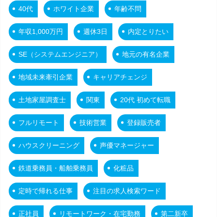
40代
ホワイト企業
年齢不問
年収1,000万円
週休3日
内定とりたい
SE（システムエンジニア）
地元の有名企業
地域未来牽引企業
キャリアチェンジ
土地家屋調査士
関東
20代 初めて転職
フルリモート
技術営業
登録販売者
ハウスクリーニング
声優マネージャー
鉄道乗務員・船舶乗務員
化粧品
定時で帰れる仕事
注目の求人検索ワード
正社員
リモートワーク・在宅勤務
第二新卒