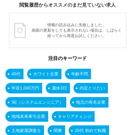
閲覧履歴からオススメのまだ見ていない求人
情報の読み込みに失敗しました。
画面の更新をしても表示されない場合は、しばらく
経ってから再度お試しください。
注目のキーワード
40代
ホワイト企業
年齢不問
年収1,000万円
週休3日
内定とりたい
SE（システムエンジニア）
地元の有名企業
地域未来牽引企業
キャリアチェンジ
土地家屋調査士
関東
20代 初めて転職