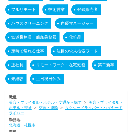
フルリモート
技術営業
登録販売者
ハウスクリーニング
声優マネージャー
鉄道乗務員・船舶乗務員
化粧品
定時で帰れる仕事
注目の求人検索ワード
正社員
リモートワーク・在宅勤務
第二新卒
未経験
土日祝日休み
職種
美容・ブライダル・ホテル・交通から探す
>
美容・ブライダル・
ホテル・交通
>
交通・運輸
>
タクシードライバー・ハイヤード
ライバー
勤務地
北海道
札幌市
業種