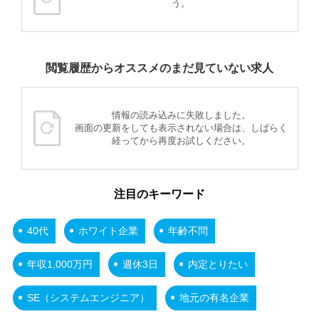
う。
閲覧履歴からオススメのまだ見ていない求人
情報の読み込みに失敗しました。
画面の更新をしても表示されない場合は、しばらく
経ってから再度お試しください。
注目のキーワード
40代
ホワイト企業
年齢不問
年収1,000万円
週休3日
内定とりたい
SE（システムエンジニア）
地元の有名企業