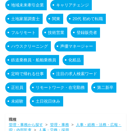
地域未来牽引企業
キャリアチェンジ
土地家屋調査士
関東
20代 初めて転職
フルリモート
技術営業
登録販売者
ハウスクリーニング
声優マネージャー
鉄道乗務員・船舶乗務員
化粧品
定時で帰れる仕事
注目の求人検索ワード
正社員
リモートワーク・在宅勤務
第二新卒
未経験
土日祝日休み
職種
管理・事務から探す
>
管理・事務
>
人事・総務・法務・広報・
IR・内部監査
>
人事・労務・採用