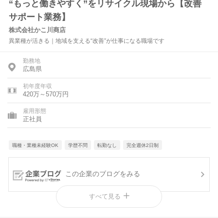
“もっと働きやすく”をリサイクル現場から【改善
サポート業務】
株式会社かこ川商店
異業種が活きる｜地域を支える“改善”が仕事になる職場です
勤務地
広島県
初年度年収
420万～570万円
雇用形態
正社員
職種・業種未経験OK
学歴不問
転勤なし
完全週休2日制
この企業のブログをみる
すべて見る
出展決定！