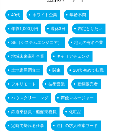
40代
ホワイト企業
年齢不問
年収1,000万円
週休3日
内定とりたい
SE（システムエンジニア）
地元の有名企業
地域未来牽引企業
キャリアチェンジ
土地家屋調査士
関東
20代 初めて転職
フルリモート
技術営業
登録販売者
ハウスクリーニング
声優マネージャー
鉄道乗務員・船舶乗務員
化粧品
定時で帰れる仕事
注目の求人検索ワード