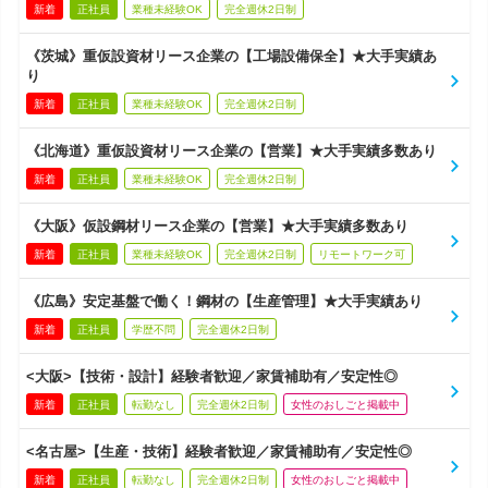
新着
正社員
業種未経験OK
完全週休2日制
《茨城》重仮設資材リース企業の【工場設備保全】★大手実績あ
り
新着
正社員
業種未経験OK
完全週休2日制
《北海道》重仮設資材リース企業の【営業】★大手実績多数あり
新着
正社員
業種未経験OK
完全週休2日制
《大阪》仮設鋼材リース企業の【営業】★大手実績多数あり
新着
正社員
業種未経験OK
完全週休2日制
リモートワーク可
《広島》安定基盤で働く！鋼材の【生産管理】★大手実績あり
新着
正社員
学歴不問
完全週休2日制
<大阪>【技術・設計】経験者歓迎／家賃補助有／安定性◎
新着
正社員
転勤なし
完全週休2日制
女性のおしごと掲載中
<名古屋>【生産・技術】経験者歓迎／家賃補助有／安定性◎
新着
正社員
転勤なし
完全週休2日制
女性のおしごと掲載中