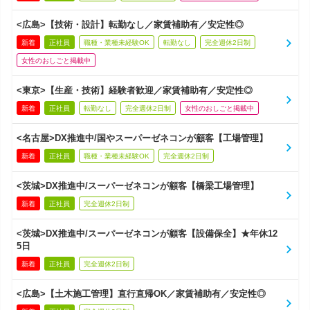
<広島>【技術・設計】転勤なし／家賃補助有／安定性◎
新着
正社員
職種・業種未経験OK
転勤なし
完全週休2日制
女性のおしごと掲載中
<東京>【生産・技術】経験者歓迎／家賃補助有／安定性◎
新着
正社員
転勤なし
完全週休2日制
女性のおしごと掲載中
<名古屋>DX推進中/国やスーパーゼネコンが顧客【工場管理】
新着
正社員
職種・業種未経験OK
完全週休2日制
<茨城>DX推進中/スーパーゼネコンが顧客【橋梁工場管理】
新着
正社員
完全週休2日制
<茨城>DX推進中/スーパーゼネコンが顧客【設備保全】★年休12
5日
新着
正社員
完全週休2日制
<広島>【土木施工管理】直行直帰OK／家賃補助有／安定性◎