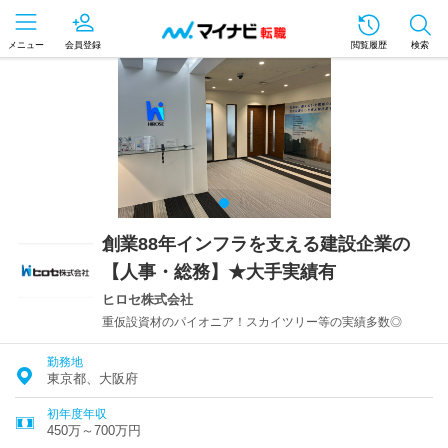
メニュー
会員登録
閲覧履歴
検索
創業88年インフラを支える建設企業の
【人事・総務】★大手実績有
ヒロセ株式会社
重仮設資材のパイオニア！スカイツリー等の実績多数◎
勤務地
東京都、大阪府
初年度年収
450万～700万円