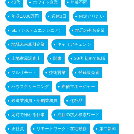
40代
ホワイト企業
年齢不問
年収1,000万円
週休3日
内定とりたい
SE（システムエンジニア）
地元の有名企業
地域未来牽引企業
キャリアチェンジ
土地家屋調査士
関東
20代 初めて転職
フルリモート
技術営業
登録販売者
ハウスクリーニング
声優マネージャー
鉄道乗務員・船舶乗務員
化粧品
定時で帰れる仕事
注目の求人検索ワード
正社員
リモートワーク・在宅勤務
第二新卒