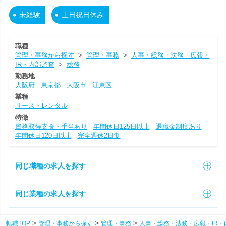
未経験
土日祝日休み
職種
管理・事務から探す
>
管理・事務
>
人事・総務・法務・広報・
IR・内部監査
>
総務
勤務地
大阪府
東京都
大阪市
江東区
業種
リース・レンタル
特徴
資格取得支援・手当あり
年間休日125日以上
退職金制度あり
年間休日120日以上
完全週休2日制
同じ職種の求人を探す
同じ業種の求人を探す
転職TOP
管理・事務から探す
管理・事務
人事・総務・法務・広報・IR・