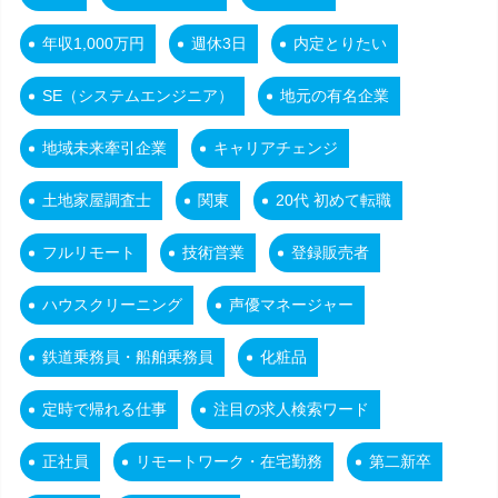
年収1,000万円
週休3日
内定とりたい
SE（システムエンジニア）
地元の有名企業
地域未来牽引企業
キャリアチェンジ
土地家屋調査士
関東
20代 初めて転職
フルリモート
技術営業
登録販売者
ハウスクリーニング
声優マネージャー
鉄道乗務員・船舶乗務員
化粧品
定時で帰れる仕事
注目の求人検索ワード
正社員
リモートワーク・在宅勤務
第二新卒