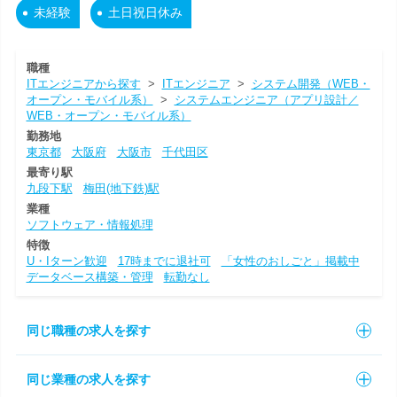
未経験
土日祝日休み
職種
ITエンジニアから探す
>
ITエンジニア
>
システム開発（WEB・
オープン・モバイル系）
>
システムエンジニア（アプリ設計／
WEB・オープン・モバイル系）
勤務地
東京都
大阪府
大阪市
千代田区
最寄り駅
九段下駅
梅田(地下鉄)駅
業種
ソフトウェア・情報処理
特徴
U・Iターン歓迎
17時までに退社可
「女性のおしごと」掲載中
データベース構築・管理
転勤なし
同じ職種の求人を探す
同じ業種の求人を探す