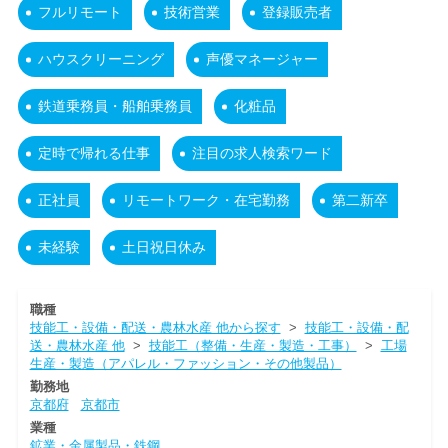
フルリモート
技術営業
登録販売者
ハウスクリーニング
声優マネージャー
鉄道乗務員・船舶乗務員
化粧品
定時で帰れる仕事
注目の求人検索ワード
正社員
リモートワーク・在宅勤務
第二新卒
未経験
土日祝日休み
職種
技能工・設備・配送・農林水産 他から探す
>
技能工・設備・配
送・農林水産 他
>
技能工（整備・生産・製造・工事）
>
工場
生産・製造（アパレル・ファッション・その他製品）
勤務地
京都府
京都市
業種
鉱業・金属製品・鉄鋼