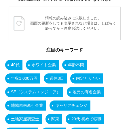
情報の読み込みに失敗しました。
画面の更新をしても表示されない場合は、しばらく
経ってから再度お試しください。
注目のキーワード
40代
ホワイト企業
年齢不問
年収1,000万円
週休3日
内定とりたい
SE（システムエンジニア）
地元の有名企業
地域未来牽引企業
キャリアチェンジ
土地家屋調査士
関東
20代 初めて転職