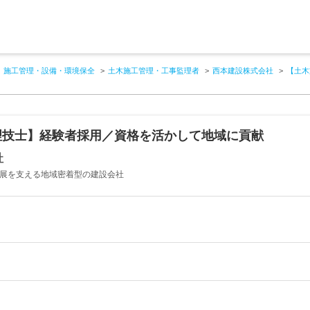
施工管理・設備・環境保全
土木施工管理・工事監理者
西本建設株式会社
【土木
理技士】経験者採用／資格を活かして地域に貢献
社
発展を支える地域密着型の建設会社