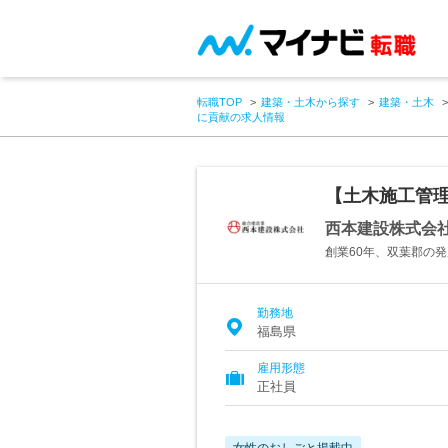
転職TOP
建築・土木から探す
建築・土木
に貢献の求人情報
【土木施工管
西本建設株式会
創業60年、双葉郡の
勤務地
福島県
雇用形態
正社員
女性のおしごと掲載中