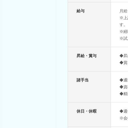
給与
月給
※上
す。
※経
※試
昇給・賞与
◆昇
◆賞
諸手当
◆通
◆資格
◆精
休日・休暇
◆週
※会