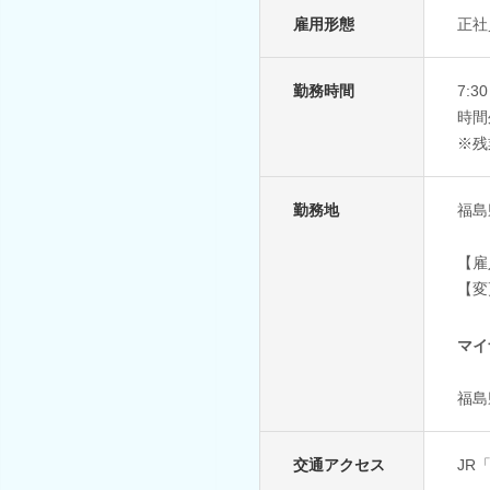
雇用形態
正社
勤務時間
7:
時間
※残
勤務地
福島
【雇
【変
マイ
福島
交通アクセス
JR