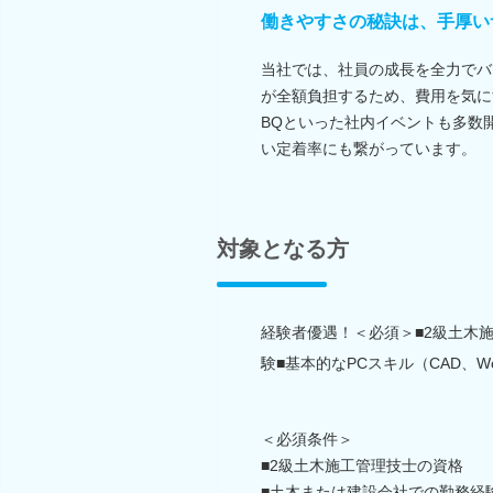
働きやすさの秘訣は、手厚い
当社では、社員の成長を全力でバ
が全額負担するため、費用を気に
BQといった社内イベントも多数
い定着率にも繋がっています。
対象となる方
経験者優遇！＜必須＞■2級土木
験■基本的なPCスキル（CAD、Wor
＜必須条件＞
■2級土木施工管理技士の資格
■土木または建設会社での勤務経