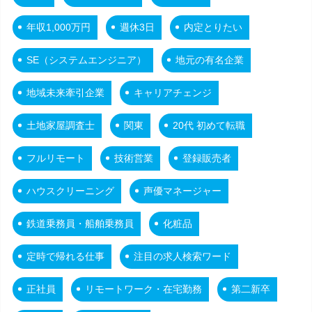
年収1,000万円
週休3日
内定とりたい
SE（システムエンジニア）
地元の有名企業
地域未来牽引企業
キャリアチェンジ
土地家屋調査士
関東
20代 初めて転職
フルリモート
技術営業
登録販売者
ハウスクリーニング
声優マネージャー
鉄道乗務員・船舶乗務員
化粧品
定時で帰れる仕事
注目の求人検索ワード
正社員
リモートワーク・在宅勤務
第二新卒