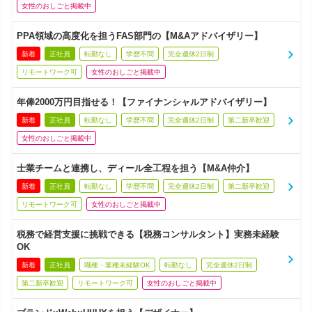
女性のおしごと掲載中
PPA領域の高度化を担うFAS部門の【M&Aアドバイザリー】
新着
正社員
転勤なし
学歴不問
完全週休2日制
リモートワーク可
女性のおしごと掲載中
年俸2000万円目指せる！【ファイナンシャルアドバイザリー】
新着
正社員
転勤なし
学歴不問
完全週休2日制
第二新卒歓迎
女性のおしごと掲載中
士業チームと連携し、ディール全工程を担う【M&A仲介】
新着
正社員
転勤なし
学歴不問
完全週休2日制
第二新卒歓迎
リモートワーク可
女性のおしごと掲載中
税務で経営支援に挑戦できる【税務コンサルタント】実務未経験
OK
新着
正社員
職種・業種未経験OK
転勤なし
完全週休2日制
第二新卒歓迎
リモートワーク可
女性のおしごと掲載中