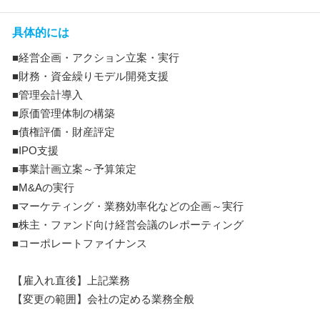
具体的には
■経営企画・アクション立案・実行
■財務・資金繰りモデル開発支援
■管理会計導入
■原価管理体制の構築
■債権評価・財産評定
■IPO支援
■事業計画立案～予算策定
■M&Aの実行
■マーケティング・業務効率化などの企画～実行
■株主・ファンド向け経営会議のレポーティング
■コーポレートファイナンス
【雇入れ直後】上記業務
【変更の範囲】会社の定める業務全般