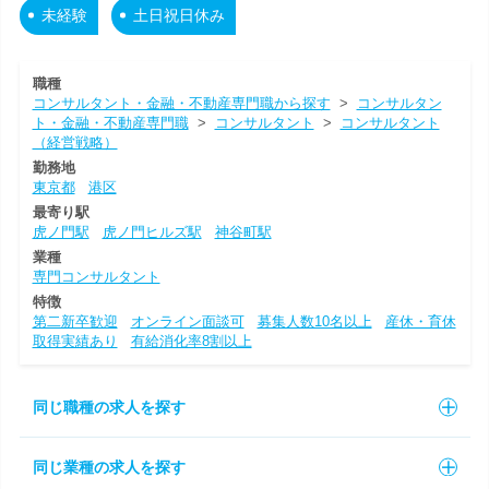
未経験
土日祝日休み
職種
コンサルタント・金融・不動産専門職から探す
>
コンサルタン
ト・金融・不動産専門職
>
コンサルタント
>
コンサルタント
（経営戦略）
勤務地
東京都
港区
最寄り駅
虎ノ門駅
虎ノ門ヒルズ駅
神谷町駅
業種
専門コンサルタント
特徴
第二新卒歓迎
オンライン面談可
募集人数10名以上
産休・育休
取得実績あり
有給消化率8割以上
同じ職種の求人を探す
同じ業種の求人を探す