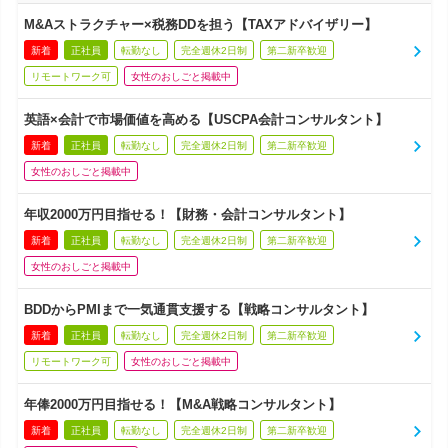
M&Aストラクチャー×税務DDを担う【TAXアドバイザリー】
新着
正社員
転勤なし
完全週休2日制
第二新卒歓迎
リモートワーク可
女性のおしごと掲載中
英語×会計で市場価値を高める【USCPA会計コンサルタント】
新着
正社員
転勤なし
完全週休2日制
第二新卒歓迎
女性のおしごと掲載中
年収2000万円目指せる！【財務・会計コンサルタント】
新着
正社員
転勤なし
完全週休2日制
第二新卒歓迎
女性のおしごと掲載中
BDDからPMIまで一気通貫支援する【戦略コンサルタント】
新着
正社員
転勤なし
完全週休2日制
第二新卒歓迎
リモートワーク可
女性のおしごと掲載中
年俸2000万円目指せる！【M&A戦略コンサルタント】
新着
正社員
転勤なし
完全週休2日制
第二新卒歓迎