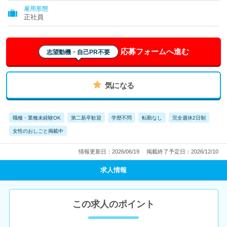
雇用形態
正社員
応募フォームへ進む
志望動機・自己PR不要
気になる
職種・業種未経験OK
第二新卒歓迎
学歴不問
転勤なし
完全週休2日制
女性のおしごと掲載中
情報更新日：2026/06/19
掲載終了予定日：2026/12/10
求人情報
この求人のポイント