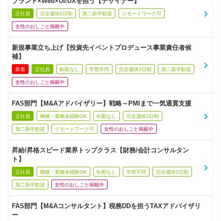
ブランド×Web×UI/UXを担う【デザイナー】
正社員
完全週休2日制
第二新卒歓迎
リモートワーク可
女性のおしごと掲載中
新規事業立ち上げ【投資先イベントプロデュース事業責任者候
補】
新着
正社員
転勤なし
学歴不問
完全週休2日制
第二新卒歓迎
女性のおしごと掲載中
FAS部門【M&Aアドバイザリー】戦略～PMIまで一気通貫支援
正社員
職種・業種未経験OK
転勤なし
完全週休2日制
第二新卒歓迎
リモートワーク可
女性のおしごと掲載中
昇給/昇格スピード業界トップクラス【財務/会計コンサルタン
ト】
正社員
職種・業種未経験OK
転勤なし
学歴不問
完全週休2日制
第二新卒歓迎
女性のおしごと掲載中
FAS部門【M&Aコンサルタント】税務DDを担うTAXアドバイザリ
ー