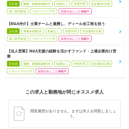
正社員
職種・業種未経験OK
転勤なし
学歴不問
完全週休2日制
第二新卒歓迎
リモートワーク可
女性のおしごと掲載中
【M&A仲介】士業チームと連携し、ディール全工程を担う
正社員
業種未経験OK
転勤なし
学歴不問
完全週休2日制
第二新卒歓迎
リモートワーク可
女性のおしごと掲載中
【法人営業】M&A支援の経験を活かすファンド・上場企業向け営
業
正社員
職種・業種未経験OK
転勤なし
学歴不問
完全週休2日制
リモートワーク可
女性のおしごと掲載中
この求人と勤務地が同じオススメ求人
閲覧履歴がありません。まずは求人を閲覧しましょ
う。