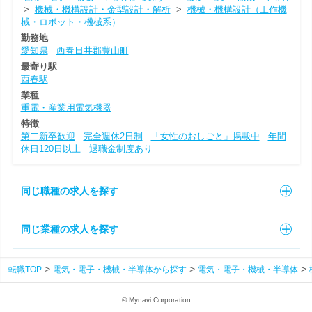
>
機械・機構設計・金型設計・解析
>
機械・機構設計（工作機
械・ロボット・機械系）
勤務地
愛知県
西春日井郡豊山町
最寄り駅
西春駅
業種
重電・産業用電気機器
特徴
第二新卒歓迎
完全週休2日制
「女性のおしごと」掲載中
年間
休日120日以上
退職金制度あり
同じ職種の求人を探す
同じ業種の求人を探す
転職TOP
電気・電子・機械・半導体から探す
電気・電子・機械・半導体
© Mynavi Corporation