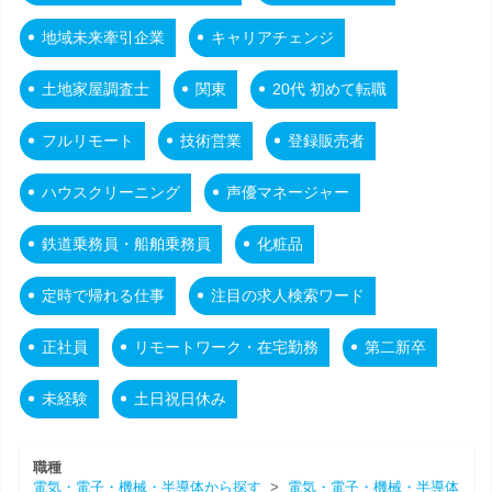
地域未来牽引企業
キャリアチェンジ
土地家屋調査士
関東
20代 初めて転職
フルリモート
技術営業
登録販売者
ハウスクリーニング
声優マネージャー
鉄道乗務員・船舶乗務員
化粧品
定時で帰れる仕事
注目の求人検索ワード
正社員
リモートワーク・在宅勤務
第二新卒
未経験
土日祝日休み
職種
電気・電子・機械・半導体から探す
>
電気・電子・機械・半導体