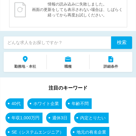
情報の読み込みに失敗しました。
画面の更新をしても表示されない場合は、しばらく
経ってから再度お試しください。
検索
どんな求人をお探しですか？
勤務地・本社
職種
詳細条件
注目のキーワード
40代
ホワイト企業
年齢不問
年収1,000万円
週休3日
内定とりたい
SE（システムエンジニア）
地元の有名企業