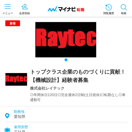
メニュー
会員登録
閲覧履歴
検索
新着
トップクラス企業のものづくりに貢献！
【機械設計】経験者募集
株式会社レイテック
◎年間休日120日◎完全週休2日制(土日祝休)◎転勤なし◎車
通勤可
勤務地
愛知県
雇用形態
正社員