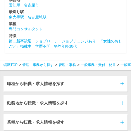
愛知県
名古屋市
最寄り駅
東大手駅
名古屋城駅
業種
専門コンサルタント
特徴
第二新卒歓迎
ジョブローテ・ジョブチェンジあり
「女性のおし
ごと」掲載中
学歴不問
平均年齢30代
転職TOP
管理・事務から探す
管理・事務
一般事務・受付・秘書
一般事
職種から転職・求人情報を探す
勤務地から転職・求人情報を探す
業種から転職・求人情報を探す