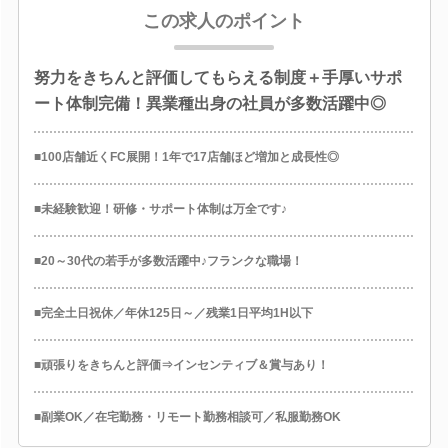
この求人のポイント
努力をきちんと評価してもらえる制度＋手厚いサポ
ート体制完備！異業種出身の社員が多数活躍中◎
■100店舗近くFC展開！1年で17店舗ほど増加と成長性◎
■未経験歓迎！研修・サポート体制は万全です♪
■20～30代の若手が多数活躍中♪フランクな職場！
■完全土日祝休／年休125日～／残業1日平均1H以下
■頑張りをきちんと評価⇒インセンティブ＆賞与あり！
■副業OK／在宅勤務・リモート勤務相談可／私服勤務OK