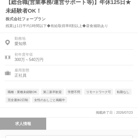
【総合職(営業事務/運営サポート等)】年休125日★
未経験者OK！
株式会社フォープラン
残業は1日平均1時間以下◆有給取得率8割以上◆昼食補助あり
勤務地
愛知県
初年度年収
300万～540万円
雇用形態
正社員
職種・業種未経験OK
第二新卒歓迎
学歴不問
リモートワーク可
転勤なし
完全週休2日制
女性のおしごと掲載中
掲載終了日：2026/07/23
求人情報