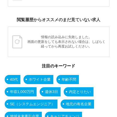
閲覧履歴からオススメのまだ見ていない求人
情報の読み込みに失敗しました。
画面の更新をしても表示されない場合は、しばらく
経ってから再度お試しください。
注目のキーワード
40代
ホワイト企業
年齢不問
年収1,000万円
週休3日
内定とりたい
SE（システムエンジニア）
地元の有名企業
地域未来牽引企業
キャリアチェンジ