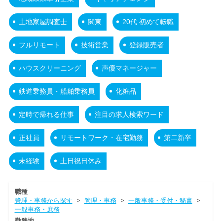
土地家屋調査士
関東
20代 初めて転職
フルリモート
技術営業
登録販売者
ハウスクリーニング
声優マネージャー
鉄道乗務員・船舶乗務員
化粧品
定時で帰れる仕事
注目の求人検索ワード
正社員
リモートワーク・在宅勤務
第二新卒
未経験
土日祝日休み
職種
管理・事務から探す
>
管理・事務
>
一般事務・受付・秘書
>
一般事務・庶務
勤務地