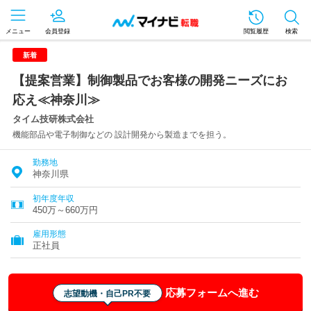
メニュー
会員登録
閲覧履歴
検索
新着
【提案営業】制御製品でお客様の開発ニーズにお
応え≪神奈川≫
タイム技研株式会社
機能部品や電子制御などの 設計開発から製造までを担う。
勤務地
神奈川県
初年度年収
450万～660万円
雇用形態
正社員
応募フォームへ進む
志望動機・自己PR不要