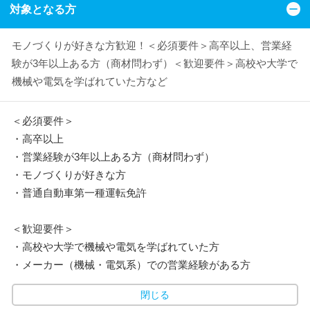
対象となる方
モノづくりが好きな方歓迎！＜必須要件＞高卒以上、営業経
験が3年以上ある方（商材問わず）＜歓迎要件＞高校や大学で
機械や電気を学ばれていた方など
＜必須要件＞
・高卒以上
・営業経験が3年以上ある方（商材問わず）
・モノづくりが好きな方
・普通自動車第一種運転免許
＜歓迎要件＞
・高校や大学で機械や電気を学ばれていた方
・メーカー（機械・電気系）での営業経験がある方
閉じる