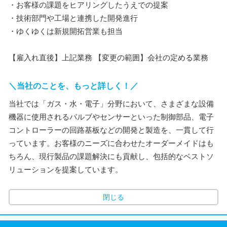
・お客様の課題をヒアリングしたうえでの提案
・技術部門や工場と連携した開発進行
・ゆくゆくは新規開拓営業も担当
【雇入れ直後】上記業務 【変更の範囲】会社の定める業務
＼当社のことを、もっと詳しく！／
当社では「ガス・水・電子」分野において、さまざまな設備
機器に使用されるバルブやセンサーといった制御部品、電子
コントローラーの回路基板などの開発と製造を、一貫して行
っています。お客様のニーズに合わせたオーダーメイドはも
ちろん、現行製品の課題解決にも貢献し、包括的なベストソ
リューションを提案しています。
閉じる