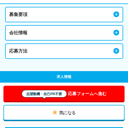
募集要項
会社情報
応募方法
求人情報
応募フォームへ進む
志望動機・自己PR不要
気になる