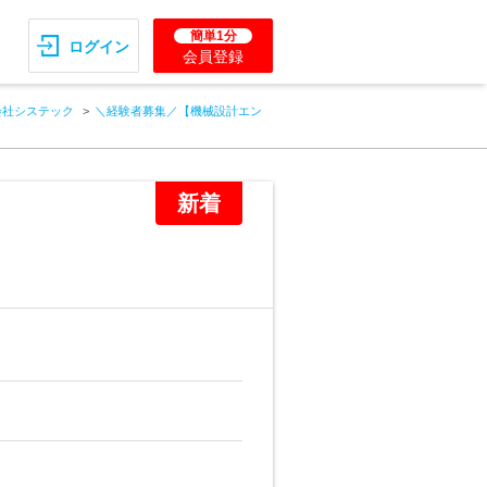
簡単1分
ログイン
会員登録
会社システック
＼経験者募集／【機械設計エン
新着