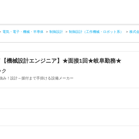
電気・電子・機械・半導体
制御設計
制御設計（工作機械・ロボット系）
株式
／【機械設計エンジニア】★面接1回★岐阜勤務★
ック
強み！設計～据付まで手掛ける設備メーカー