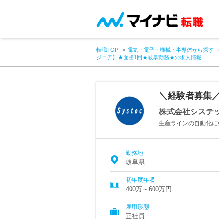
転職TOP
電気・電子・機械・半導体から探す
ジニア】★面接1回★岐阜勤務★の求人情報
＼経験者募集
株式会社システ
生産ラインの自動化に
勤務地
岐阜県
初年度年収
400万～600万円
雇用形態
正社員