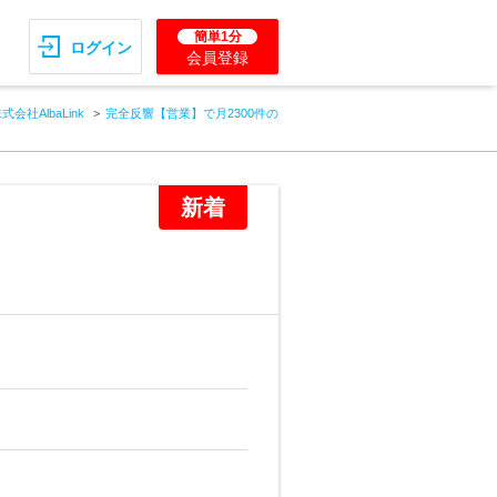
簡単1分
ログイン
会員登録
式会社AlbaLink
完全反響【営業】で月2300件の
新着