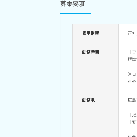
募集要項
雇用形態
正社
勤務時間
【フ
標準
※コ
※残
勤務地
広島
【雇
【変
※全