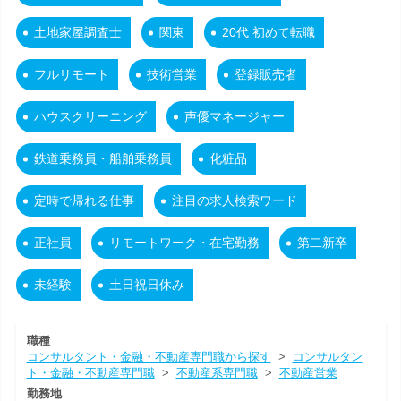
土地家屋調査士
関東
20代 初めて転職
フルリモート
技術営業
登録販売者
ハウスクリーニング
声優マネージャー
鉄道乗務員・船舶乗務員
化粧品
定時で帰れる仕事
注目の求人検索ワード
正社員
リモートワーク・在宅勤務
第二新卒
未経験
土日祝日休み
職種
コンサルタント・金融・不動産専門職から探す
>
コンサルタン
ト・金融・不動産専門職
>
不動産系専門職
>
不動産営業
勤務地