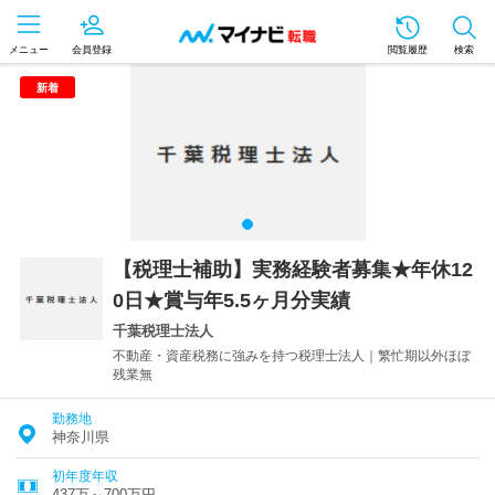
メニュー
会員登録
閲覧履歴
検索
新着
【税理士補助】実務経験者募集★年休12
0日★賞与年5.5ヶ月分実績
千葉税理士法人
不動産・資産税務に強みを持つ税理士法人｜繁忙期以外ほぼ
残業無
勤務地
神奈川県
初年度年収
437万～700万円