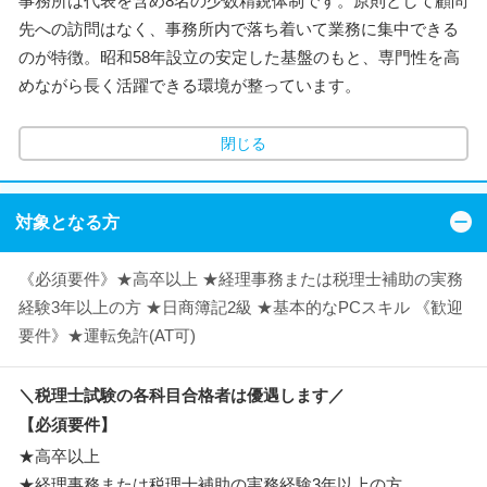
事務所は代表を含め8名の少数精鋭体制です。原則として顧問
先への訪問はなく、事務所内で落ち着いて業務に集中できる
のが特徴。昭和58年設立の安定した基盤のもと、専門性を高
めながら長く活躍できる環境が整っています。
閉じる
対象となる方
《必須要件》★高卒以上 ★経理事務または税理士補助の実務
経験3年以上の方 ★日商簿記2級 ★基本的なPCスキル 《歓迎
要件》★運転免許(AT可)
＼税理士試験の各科目合格者は優遇します／
【必須要件】
★高卒以上
★経理事務または税理士補助の実務経験3年以上の方