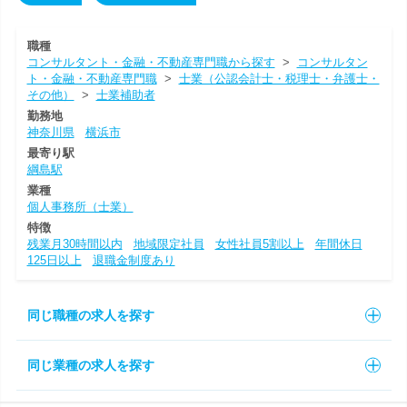
職種
コンサルタント・金融・不動産専門職から探す
>
コンサルタン
ト・金融・不動産専門職
>
士業（公認会計士・税理士・弁護士・
その他）
>
士業補助者
勤務地
神奈川県
横浜市
最寄り駅
綱島駅
業種
個人事務所（士業）
特徴
残業月30時間以内
地域限定社員
女性社員5割以上
年間休日
125日以上
退職金制度あり
同じ職種の求人を探す
同じ業種の求人を探す