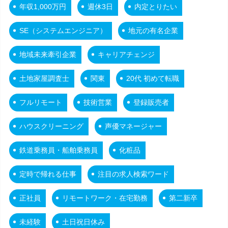
年収1,000万円
週休3日
内定とりたい
SE（システムエンジニア）
地元の有名企業
地域未来牽引企業
キャリアチェンジ
土地家屋調査士
関東
20代 初めて転職
フルリモート
技術営業
登録販売者
ハウスクリーニング
声優マネージャー
鉄道乗務員・船舶乗務員
化粧品
定時で帰れる仕事
注目の求人検索ワード
正社員
リモートワーク・在宅勤務
第二新卒
未経験
土日祝日休み