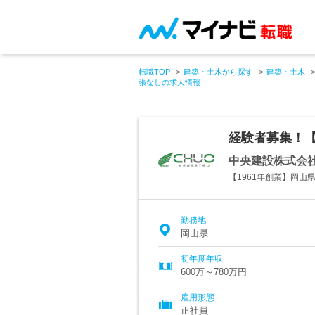
転職TOP
建築・土木から探す
建築・土木
張なしの求人情報
経験者募集！【
中央建設株式会
【1961年創業】岡
勤務地
岡山県
初年度年収
600万～780万円
雇用形態
正社員