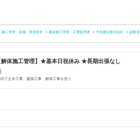
施工管理・設備・環境保全
建築施工管理・工事監理者
中央建設株式会社
経験者
解体施工管理】★基本日祝休み ★長期出張なし
社
山県内で土木工事、建築工事、解体工事を担う