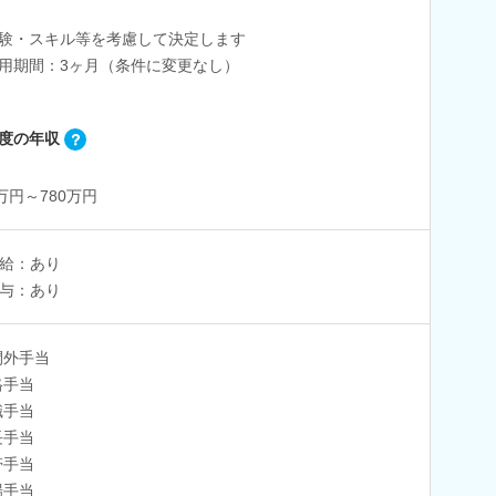
験・スキル等を考慮して決定します
用期間：3ヶ月（条件に変更なし）
度の年収
0万円～780万円
給：あり
与：あり
間外手当
格手当
職手当
長手当
帯手当
場手当