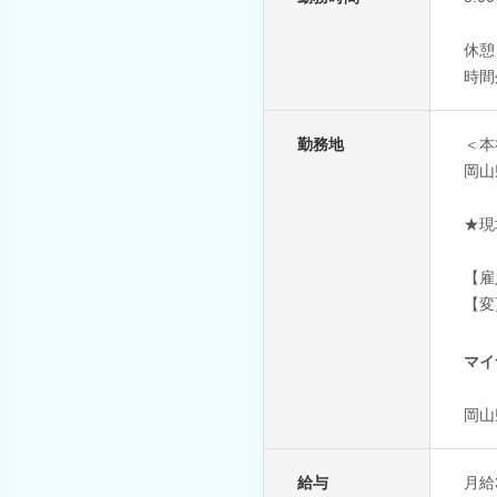
休憩
時間
勤務地
＜本
岡山
★現
【雇
【変
マイ
岡山
給与
月給3