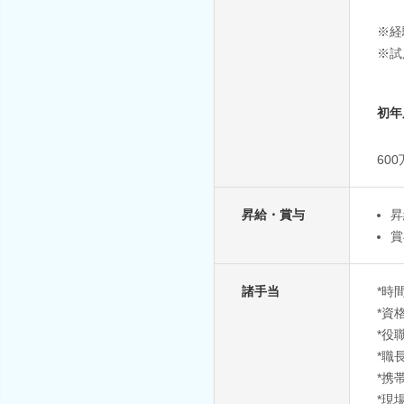
※経
※試
初年
60
昇給・賞与
昇
賞
諸手当
*時
*資
*役
*職
*携
*現